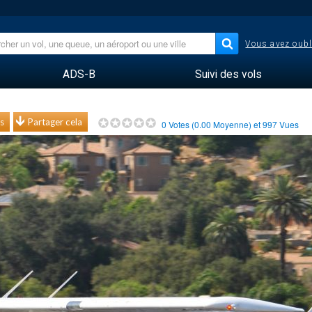
Vous avez oubl
ADS-B
Suivi des vols
s
Partager cela
0
Votes (
0.00
Moyenne) et
997
Vues