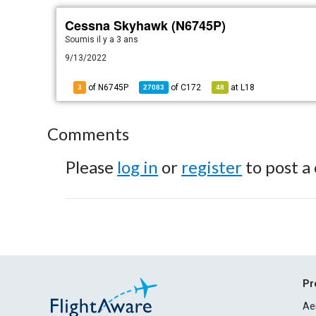
Cessna Skyhawk (N6745P)
Soumis
il y a 3 ans
9/13/2022
of N6745P
of
C172
at
L18
3
27083
48
Comments
Please
log in
or
register
to post a
Pr
Ae