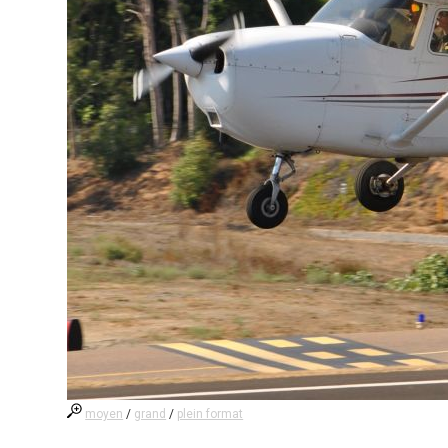
moyen
/
grand
/
plein format