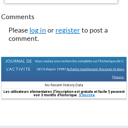
Comments
Please
log in
or
register
to post a
comment.
JOURNAL DE
Vous voulez une recherche complète sur l'historique de C-
L'ACTIVITE
GECS depuis 1998?
Achetez maintenant. Recevez-le dans
l'heure.
No Recent History Data
Les utilisateurs élémentaires (l'inscription est gratuite et facile !) peuvent
voir 3 months d'historique.
S'inscrire