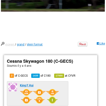
Like
moyen
/
grand
/
plein format
Cessna Skywagon 180 (C-GECS)
Soumis
il y a 4 ans
of C-GECS
of
C180
at
CYVR
2
1435
17990
King F Hui