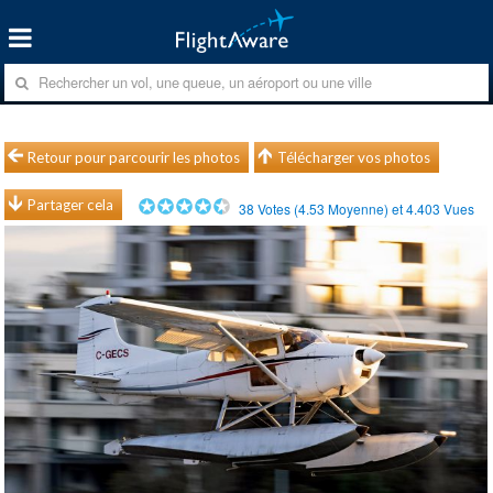
Retour pour parcourir les photos
Télécharger vos photos
Partager cela
38
Votes (
4.53
Moyenne) et
4.403
Vues