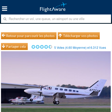
Retour pour parcourir les photos
Télécharger vos photos
Partager cela
5
Votes (
4.60
Moyenne) et
6.312
Vues