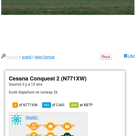
Like
moyen
/
grand
/
plein format
Cessna Conquest 2 (N771XW)
Soumis
il y a 10 ans
Dusk departure on runway 26
of N771XW
of
C441
at
KBTP
1
911
418
Steel61