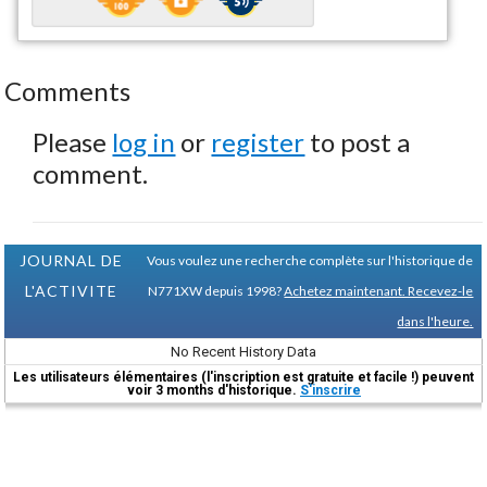
Comments
Please
log in
or
register
to post a
comment.
JOURNAL DE
Vous voulez une recherche complète sur l'historique de
L'ACTIVITE
N771XW depuis 1998?
Achetez maintenant. Recevez-le
dans l'heure.
No Recent History Data
Les utilisateurs élémentaires (l'inscription est gratuite et facile !) peuvent
voir 3 months d'historique.
S'inscrire