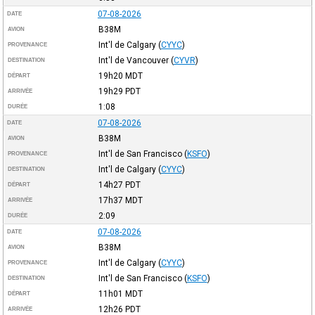
07-08-2026
DATE
B38M
AVION
Int'l de Calgary
(
CYYC
)
PROVENANCE
Int'l de Vancouver
(
CYVR
)
DESTINATION
19h20
MDT
DÉPART
19h29
PDT
ARRIVÉE
1:08
DURÉE
07-08-2026
DATE
B38M
AVION
Int'l de San Francisco
(
KSFO
)
PROVENANCE
Int'l de Calgary
(
CYYC
)
DESTINATION
14h27
PDT
DÉPART
17h37
MDT
ARRIVÉE
2:09
DURÉE
07-08-2026
DATE
B38M
AVION
Int'l de Calgary
(
CYYC
)
PROVENANCE
Int'l de San Francisco
(
KSFO
)
DESTINATION
11h01
MDT
DÉPART
12h26
PDT
ARRIVÉE