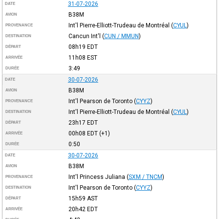
31-07-2026
DATE
B38M
AVION
Int'l Pierre-Elliott-Trudeau de Montréal
(
CYUL
)
PROVENANCE
Cancun Int'l
(
CUN / MMUN
)
DESTINATION
08h19
EDT
DÉPART
11h08
EST
ARRIVÉE
3:49
DURÉE
30-07-2026
DATE
B38M
AVION
Int'l Pearson de Toronto
(
CYYZ
)
PROVENANCE
Int'l Pierre-Elliott-Trudeau de Montréal
(
CYUL
)
DESTINATION
23h17
EDT
DÉPART
00h08
EDT
(+1)
ARRIVÉE
0:50
DURÉE
30-07-2026
DATE
B38M
AVION
Int'l Princess Juliana
(
SXM / TNCM
)
PROVENANCE
Int'l Pearson de Toronto
(
CYYZ
)
DESTINATION
15h59
AST
DÉPART
20h42
EDT
ARRIVÉE