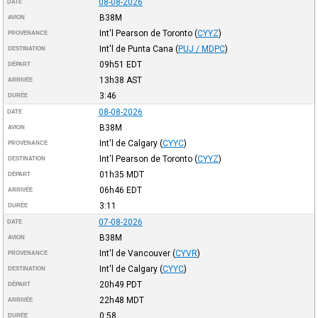
08-08-2026
DATE
B38M
AVION
Int'l Pearson de Toronto
(
CYYZ
)
PROVENANCE
Int'l de Punta Cana
(
PUJ / MDPC
)
DESTINATION
09h51
EDT
DÉPART
13h38
AST
ARRIVÉE
3:46
DURÉE
08-08-2026
DATE
B38M
AVION
Int'l de Calgary
(
CYYC
)
PROVENANCE
Int'l Pearson de Toronto
(
CYYZ
)
DESTINATION
01h35
MDT
DÉPART
06h46
EDT
ARRIVÉE
3:11
DURÉE
07-08-2026
DATE
B38M
AVION
Int'l de Vancouver
(
CYVR
)
PROVENANCE
Int'l de Calgary
(
CYYC
)
DESTINATION
20h49
PDT
DÉPART
22h48
MDT
ARRIVÉE
0:58
DURÉE