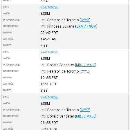
4:42
DURÉE
30-07-2026
DATE
B38M
AVION
Int'l Pearson de Toronto
(
CYYZ
)
PROVENANCE
Int'l Princess Juliana
(
SXM / TNCM
)
DESTINATION
09h42
EDT
DÉPART
14h21
AST
ARRIVÉE
4:38
DURÉE
29-07-2026
DATE
B38M
AVION
Int'l Donald Sangster
(
MBJ / MKJS
)
PROVENANCE
Int'l Pearson de Toronto
(
CYYZ
)
DESTINATION
10h35
EST
DÉPART
15h13
EDT
ARRIVÉE
3:38
DURÉE
29-07-2026
DATE
B38M
AVION
Int'l Pearson de Toronto
(
CYYZ
)
PROVENANCE
Int'l Donald Sangster
(
MBJ / MKJS
)
DESTINATION
06h33
EDT
DÉPART
09h13
EST
ARRIVÉE