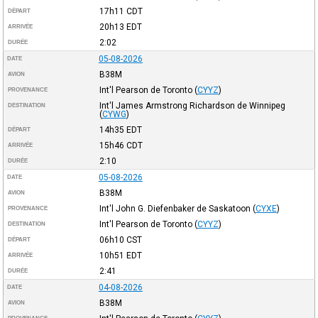
17h11
CDT
DÉPART
20h13
EDT
ARRIVÉE
2:02
DURÉE
05-08-2026
DATE
B38M
AVION
Int'l Pearson de Toronto
(
CYYZ
)
PROVENANCE
Int'l James Armstrong Richardson de Winnipeg
DESTINATION
(
CYWG
)
14h35
EDT
DÉPART
15h46
CDT
ARRIVÉE
2:10
DURÉE
05-08-2026
DATE
B38M
AVION
Int'l John G. Diefenbaker de Saskatoon
(
CYXE
)
PROVENANCE
Int'l Pearson de Toronto
(
CYYZ
)
DESTINATION
06h10
CST
DÉPART
10h51
EDT
ARRIVÉE
2:41
DURÉE
04-08-2026
DATE
B38M
AVION