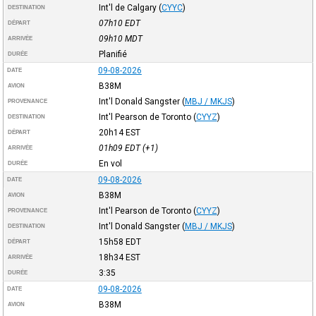
Int'l de Calgary
(
CYYC
)
DESTINATION
07h10
EDT
DÉPART
09h10
MDT
ARRIVÉE
Planifié
DURÉE
09-08-2026
DATE
B38M
AVION
Int'l Donald Sangster
(
MBJ / MKJS
)
PROVENANCE
Int'l Pearson de Toronto
(
CYYZ
)
DESTINATION
20h14
EST
DÉPART
01h09
EDT
(+1)
ARRIVÉE
En vol
DURÉE
09-08-2026
DATE
B38M
AVION
Int'l Pearson de Toronto
(
CYYZ
)
PROVENANCE
Int'l Donald Sangster
(
MBJ / MKJS
)
DESTINATION
15h58
EDT
DÉPART
18h34
EST
ARRIVÉE
3:35
DURÉE
09-08-2026
DATE
B38M
AVION