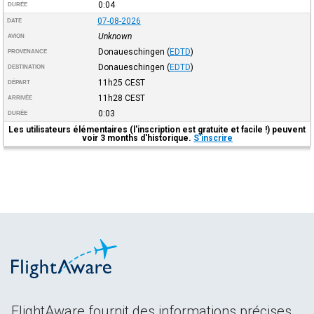
0:04
DURÉE
07-08-2026
DATE
Unknown
AVION
Donaueschingen
(
EDTD
)
PROVENANCE
Donaueschingen
(
EDTD
)
DESTINATION
11h25
CEST
DÉPART
11h28
CEST
ARRIVÉE
0:03
DURÉE
Les utilisateurs élémentaires (l'inscription est gratuite et facile !) peuvent
voir 3 months d'historique.
S'inscrire
FlightAware fournit des informations précises