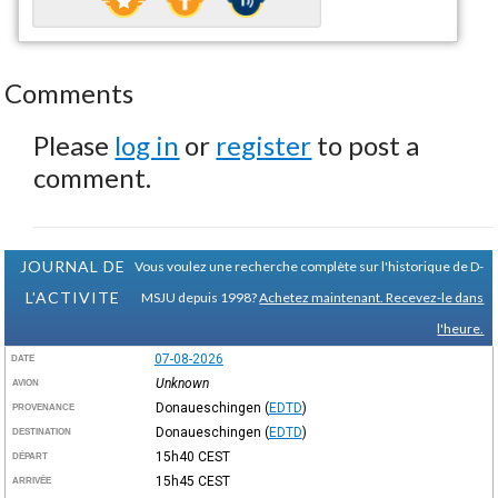
Comments
Please
log in
or
register
to post a
comment.
JOURNAL DE
Vous voulez une recherche complète sur l'historique de D-
L'ACTIVITE
MSJU depuis 1998?
Achetez maintenant. Recevez-le dans
l'heure.
07-08-2026
DATE
Unknown
AVION
Donaueschingen
(
EDTD
)
PROVENANCE
Donaueschingen
(
EDTD
)
DESTINATION
15h40
CEST
DÉPART
15h45
CEST
ARRIVÉE