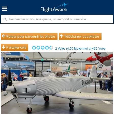
Retour pour parcourir les photos
Télécharger vos photos
Partager cela
2
Votes (
4.50
Moyenne) et
430
Vues