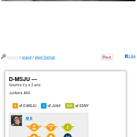
Like
moyen
/
grand
/
plein format
D-MSJU —
Soumis
il y a 2 ans
Junkers A60
of D-MSJU
of
JU60
at
EDNY
2
3
528
M K