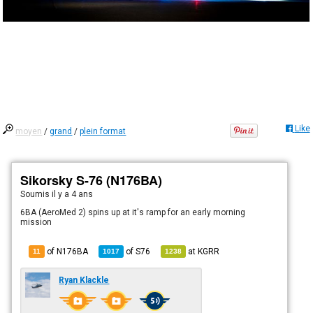
Like
moyen
/
grand
/
plein format
Sikorsky S-76 (N176BA)
Soumis
il y a 4 ans
6BA (AeroMed 2) spins up at it's ramp for an early morning
mission
of N176BA
of
S76
at
KGRR
11
1017
1238
Ryan Klackle