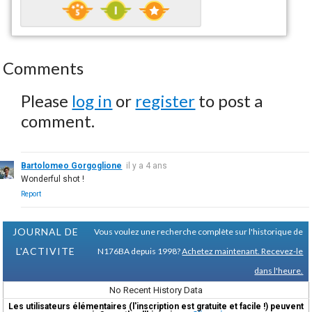
Comments
Please
log in
or
register
to post a
comment.
Bartolomeo Gorgoglione
il y a 4 ans
Wonderful shot !
Report
JOURNAL DE
Vous voulez une recherche complète sur l'historique de
L'ACTIVITE
N176BA depuis 1998?
Achetez maintenant. Recevez-le
dans l'heure.
No Recent History Data
Les utilisateurs élémentaires (l'inscription est gratuite et facile !) peuvent