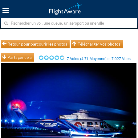
Retour pour parcourir les photos
Télécharger vos photos
Partager cela
7
Votes (
4.71
Moyenne) et
7.027
Vues