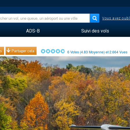
Vous avez oubl
ADS-B
Suivi des vols
s
Partager cela
6
Votes (
4.83
Moyenne) et
2.664
Vues