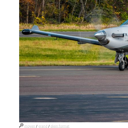
moyen
/
grand
/
plein format