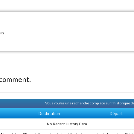
ay.
 comment.
Vous voulez une recherche complète sur l'historique
Destination
Départ
No Recent History Data