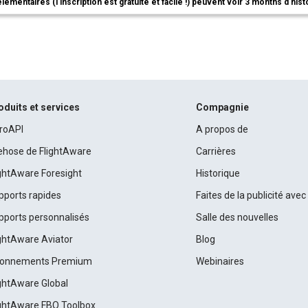
élémentaires (l'inscription est gratuite et facile !) peuvent voir 3 months d'his
oduits et services
Compagnie
roAPI
A propos de
rehose de FlightAware
Carrières
ightAware Foresight
Historique
pports rapides
Faites de la publicité ave
pports personnalisés
Salle des nouvelles
ightAware Aviator
Blog
onnements Premium
Webinaires
ightAware Global
ightAware FBO Toolbox