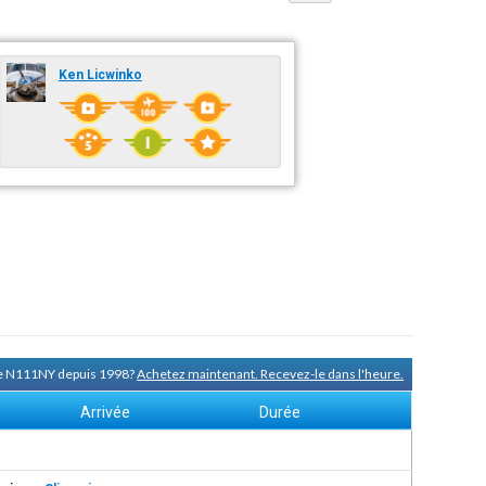
Ken Licwinko
 de N111NY depuis 1998?
Achetez maintenant. Recevez-le dans l'heure.
Arrivée
Durée