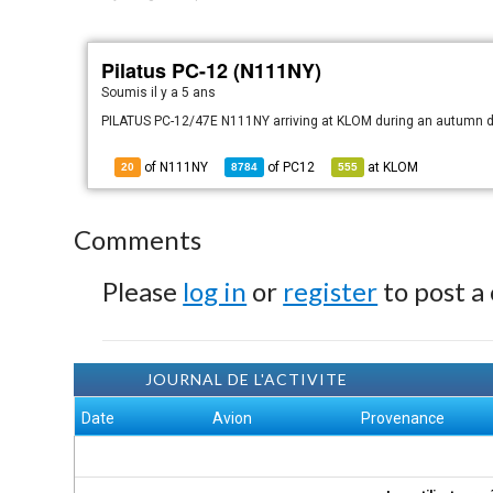
Pilatus PC-12 (N111NY)
Soumis
il y a 5 ans
PILATUS PC-12/47E N111NY arriving at KLOM during an autumn d
of N111NY
of
PC12
at
KLOM
20
8784
555
Comments
Please
log in
or
register
to post a
JOURNAL DE L'ACTIVITE
Date
Avion
Provenance