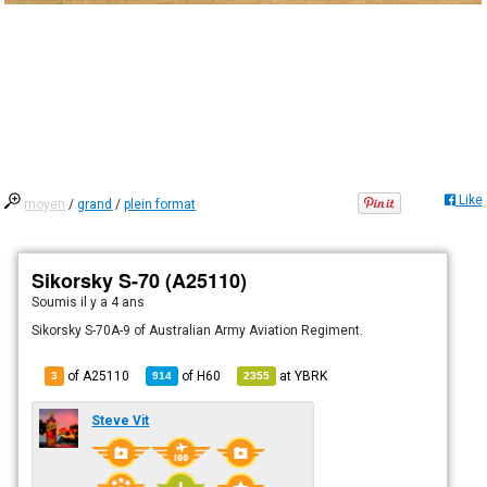
Like
moyen
/
grand
/
plein format
Sikorsky S-70 (A25110)
Soumis
il y a 4 ans
Sikorsky S-70A-9 of Australian Army Aviation Regiment.
of A25110
of
H60
at
YBRK
3
914
2355
Steve Vit