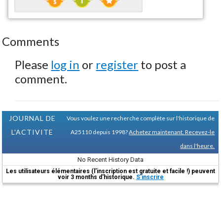
Comments
Please
log in
or
register
to post a
comment.
JOURNAL DE
Vous voulez une recherche complète sur l'historique de
L'ACTIVITE
A25110 depuis 1998?
Achetez maintenant. Recevez-le
dans l'heure.
No Recent History Data
Les utilisateurs élémentaires (l'inscription est gratuite et facile !) peuvent
voir 3 months d'historique.
S'inscrire