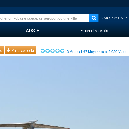
Vous avez oubl
ADS-B
Suivi des vols
s
Partager cela
3
Votes (
4.67
Moyenne) et
3.939
Vues