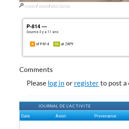
moyen
/
grand
/
plein format
P-814 —
Soumis
il y a 11 ans
of P-814
at
ZKPY
8
59
Comments
Please
log in
or
register
to post a
JOURNAL DE L'ACTIVITE
Date
Avion
Provenance