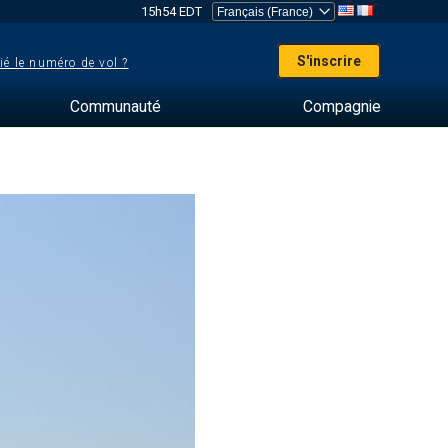
15h54 EDT
S'inscrire
ié le numéro de vol ?
Communauté
Compagnie