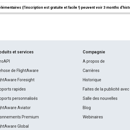
élémentaires (l'inscription est gratuite et facile !) peuvent voir 3 months d'his
oduits et services
Compagnie
roAPI
A propos de
rehose de FlightAware
Carrières
ightAware Foresight
Historique
pports rapides
Faites de la publicité ave
pports personnalisés
Salle des nouvelles
ightAware Aviator
Blog
onnements Premium
Webinaires
ightAware Global