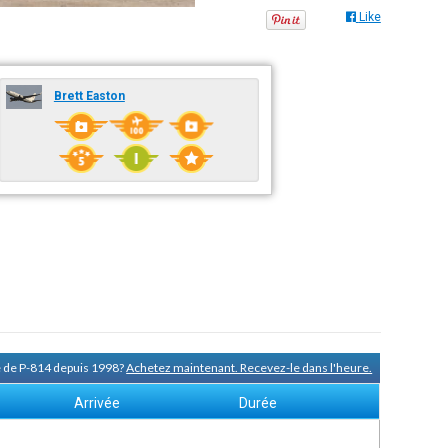
Like
Brett Easton
e de P-814 depuis 1998?
Achetez maintenant. Recevez-le dans l'heure.
Arrivée
Durée