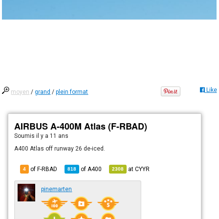
Like
moyen
/
grand
/
plein format
AIRBUS A-400M Atlas (F-RBAD)
Soumis
il y a 11 ans
A400 Atlas off runway 26 de-iced.
of F-RBAD
of
A400
at
CYYR
4
818
2308
pinemarten