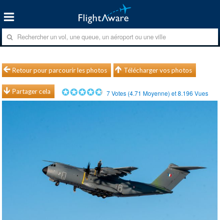
Retour pour parcourir les photos
Télécharger vos photos
Partager cela
7
Votes (
4.71
Moyenne) et
8.196
Vues