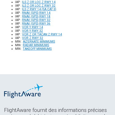
IAP :
ILS Z OR LOC Z RWY 14
IAP :
ILS Z OR LOC Z RWY 32
IAP :
ILS Z RWY 14 (SA CAT II)
IAP :
RNAV (GPS) RWY 14
IAP :
RNAV (GPS) RWY 18
IAP :
RNAV (GPS) RWY 32
IAP :
RNAV (GPS) RWY 36
IAP :
VOR Y RWY 14
IAP :
VOR Y RWY 32
IAP :
VOR Z OR TACAN Z RWY 14
IAP :
VOR Z RWY 32
MIN :
ALTERNATE MINIMUMS
MIN :
RADAR MINIMUMS
MIN :
TAKEOFF MINIMUMS
FlightAware fournit des informations précises