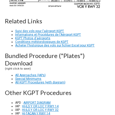
Related Links
Suivi des vols pour l'aéroport KGPT
Informations et Procédures de l'Aéroport KGPT
KGPT Photos d'aéroports
Conditions météorologiques de KGPT
Acheter l'historique des vols sur fichier Excel pour KGPT
Bundled Procedure ("Plates")
Download
(right click to save)
All Approaches (IAPs)
Special Minimums
All KGPT Procedures (with diagram)
Other KGPT Procedures
APD :
AIRPORT DIAGRAM
IAP :
HI-ILS Y OR LOC Y RWY 14
IAP :
HI-ILS Y OR LOC Y RWY 32
IAP :
HI-TACAN Y RWY 14