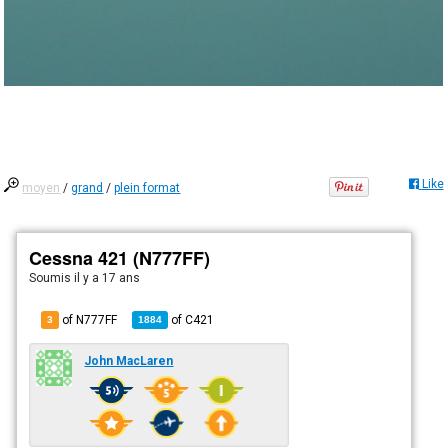
Like
moyen
/
grand
/
plein format
Cessna 421 (N777FF)
Soumis
il y a 17 ans
of N777FF
of
C421
3
1884
John MacLaren