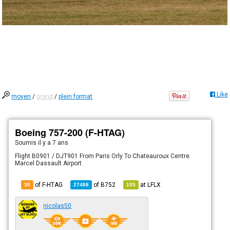
Like
moyen
/
grand
/
plein format
Boeing 757-200 (F-HTAG)
Soumis
il y a 7 ans
Flight B0901 / DJT901 From Paris Orly To Chateauroux Centre
Marcel Dassault Airport
of F-HTAG
of
B752
at
LFLX
30
27488
105
nicolas50