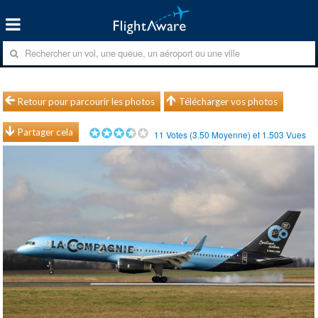
Retour pour parcourir les photos
Télécharger vos photos
Partager cela
11
Votes (
3.50
Moyenne) et
1.503
Vues