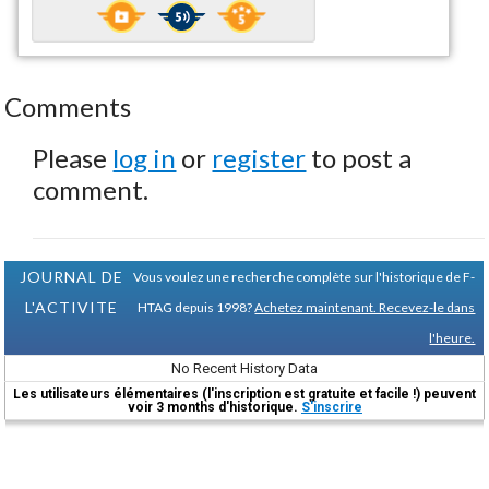
Comments
Please
log in
or
register
to post a
comment.
JOURNAL DE
Vous voulez une recherche complète sur l'historique de F-
L'ACTIVITE
HTAG depuis 1998?
Achetez maintenant. Recevez-le dans
l'heure.
No Recent History Data
Les utilisateurs élémentaires (l'inscription est gratuite et facile !) peuvent
voir 3 months d'historique.
S'inscrire