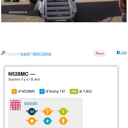
Like
moyen
/
grand
/
plein format
N528MC —
Soumis
il y a 18 ans
of N528MC
of
Boing 747
at
TJBQ
6
1
449
espinafx