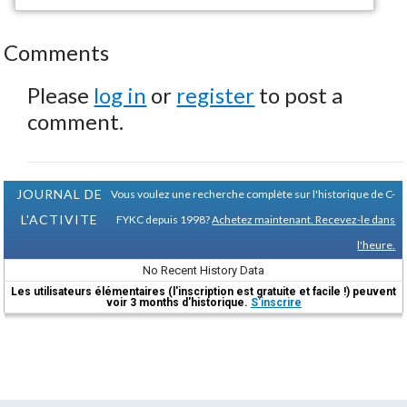
Comments
Please
log in
or
register
to post a
comment.
JOURNAL DE
Vous voulez une recherche complète sur l'historique de C-
L'ACTIVITE
FYKC depuis 1998?
Achetez maintenant. Recevez-le dans
l'heure.
No Recent History Data
Les utilisateurs élémentaires (l'inscription est gratuite et facile !) peuvent
voir 3 months d'historique.
S'inscrire