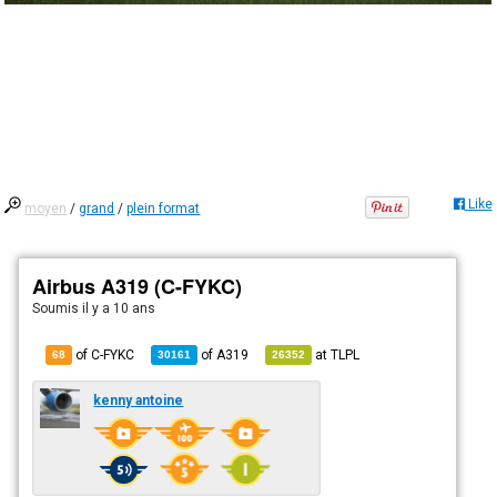
Like
moyen
/
grand
/
plein format
Airbus A319 (C-FYKC)
Soumis
il y a 10 ans
of C-FYKC
of
A319
at
TLPL
68
30161
26352
kenny antoine