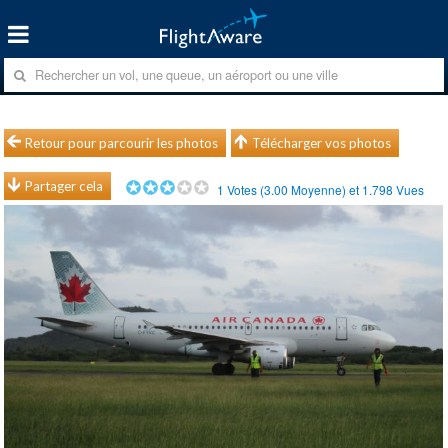
Retour pour parcourir les photos
Télécharger vos photos
Partager cela
1
Votes (
3.00
Moyenne) et
1.798
Vues