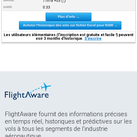
11h18
+03
(
?
)
ARRIVÉE
0:33
DURÉE
Plus d'info →
Acheter l'historique des vols sur fichier Excel pour N300 →
Les utilisateurs élémentaires (l'inscription est gratuite et facile !) peuvent
voir 3 months d'historique.
S'inscrire
FlightAware fournit des informations précises
en temps réel, historiques et prédictives sur les
vols à tous les segments de l'industrie
aéronautique.