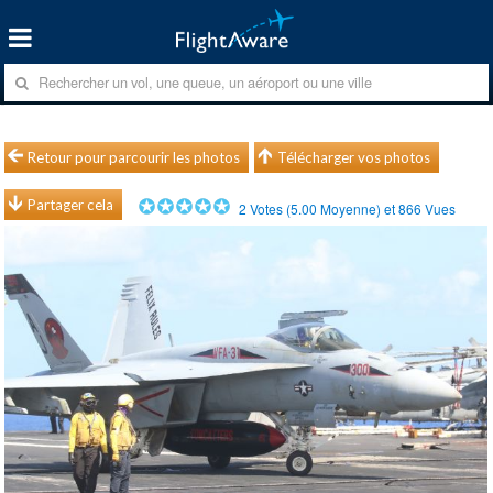
Retour pour parcourir les photos
Télécharger vos photos
Partager cela
2
Votes (
5.00
Moyenne) et
866
Vues