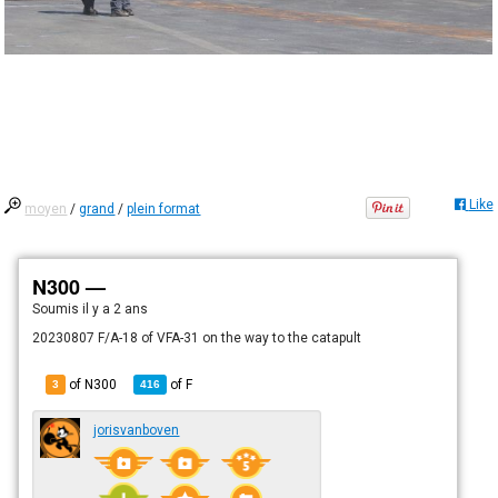
Like
moyen
/
grand
/
plein format
N300 —
Soumis
il y a 2 ans
20230807 F/A-18 of VFA-31 on the way to the catapult
of N300
of
F
3
416
jorisvanboven