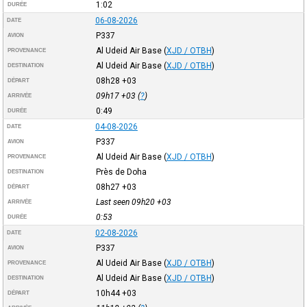
1:02
DURÉE
06-08-2026
DATE
P337
AVION
Al Udeid Air Base
(
XJD / OTBH
)
PROVENANCE
Al Udeid Air Base
(
XJD / OTBH
)
DESTINATION
08h28
+03
DÉPART
09h17
+03
(
?
)
ARRIVÉE
0:49
DURÉE
04-08-2026
DATE
P337
AVION
Al Udeid Air Base
(
XJD / OTBH
)
PROVENANCE
Près de Doha
DESTINATION
08h27
+03
DÉPART
Last seen 09h20
+03
ARRIVÉE
0:53
DURÉE
02-08-2026
DATE
P337
AVION
Al Udeid Air Base
(
XJD / OTBH
)
PROVENANCE
Al Udeid Air Base
(
XJD / OTBH
)
DESTINATION
10h44
+03
DÉPART