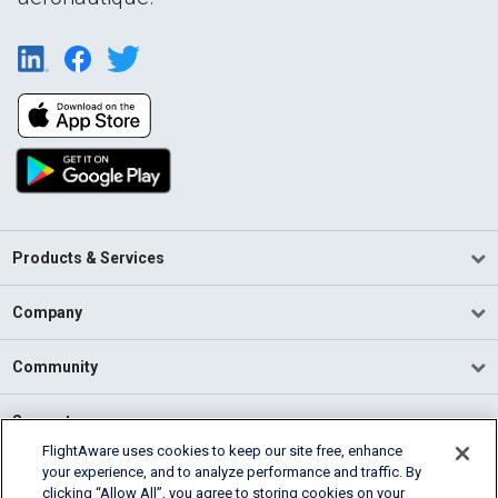
Products & Services
Company
Community
Support
FlightAware uses cookies to keep our site free, enhance
your experience, and to analyze performance and traffic. By
English (USA)
clicking “Allow All”, you agree to storing cookies on your