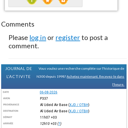
Comments
Please
log in
or
register
to post a
comment.
JOURNAL DE
Vous voulez une recherche complète sur l'historique de
L'ACTIVITE
N300 depuis 1998?
Achetez maintenant. Recevez-le dans
l'heure.
06-08-2026
DATE
P337
AVION
Al Udeid Air Base
(
XJD / OTBH
)
PROVENANCE
Al Udeid Air Base
(
XJD / OTBH
)
DESTINATION
11h07
+03
DÉPART
12h10
+03
(
?
)
ARRIVÉE