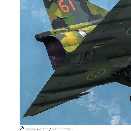
moyen
/
grand
/
plein format