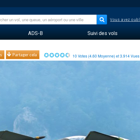
Vous avez oubl
ADS-B
Suivi des vols
s
Partager cela
10
Votes (
4.60
Moyenne) et
3.914
Vue