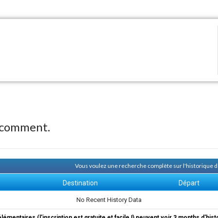
 comment.
Vous voulez une recherche complète sur l'historique
Destination
Départ
No Recent History Data
élémentaires (l'inscription est gratuite et facile !) peuvent voir 3 months d'his