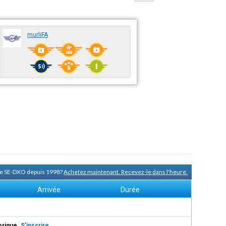
murliFA
 de SE-DXO depuis 1998?
Achetez maintenant. Recevez-le dans l'heure.
Arrivée
Durée
torique.
S'inscrire