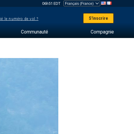
06h51 EDT
S'inscrire
ié le numéro de vol ?
Communauté
Compagnie
s