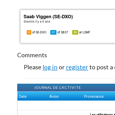
Saab Viggen (SE-DXO)
Soumis
il y a 6 ans
of SE-DXO
of
SB37
at
LSMF
5
17
39
Comments
Please
log in
or
register
to post a
JOURNAL DE L'ACTIVITE
Date
Avion
Provenance
Les utilisateurs 