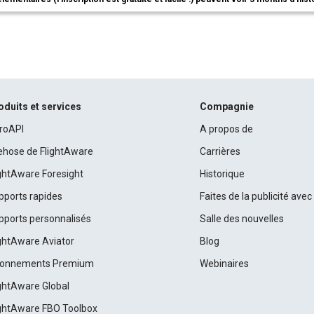
oduits et services
Compagnie
roAPI
A propos de
rehose de FlightAware
Carrières
ightAware Foresight
Historique
pports rapides
Faites de la publicité ave
pports personnalisés
Salle des nouvelles
ightAware Aviator
Blog
onnements Premium
Webinaires
ightAware Global
ightAware FBO Toolbox