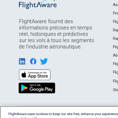
Ae
Fi
FlightAware fournit des
Fl
informations précises en temps
Ra
réel, historiques et prédictives
Ra
sur les vols à tous les segments
de l'industrie aéronautique.
Fl
Ab
Fl
Fl
Fl
Gl
English (USA)
FlightAware uses cookies to keep our site free, enhance your experience
2026 FlightAware
Terms of Use
Privacy