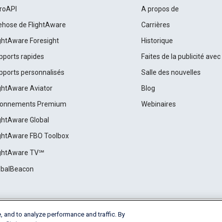
roAPI
A propos de
rehose de FlightAware
Carrières
ightAware Foresight
Historique
pports rapides
Faites de la publicité ave
pports personnalisés
Salle des nouvelles
ightAware Aviator
Blog
onnements Premium
Webinaires
ightAware Global
ightAware FBO Toolbox
ightAware TV℠
obalBeacon
, and to analyze performance and traffic. By
Cookie Settings