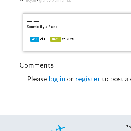
moyen
/
grand
/
plein format
— —
Soumis
il y a 2 ans
of
F
at
KTYS
416
3421
Comments
Please
log in
or
register
to post a
Pr