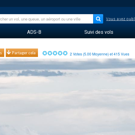
Vous avez oubl
ADS-B
Suivi des vols
s
Partager cela
2
Votes (
5.00
Moyenne) et
415
Vues