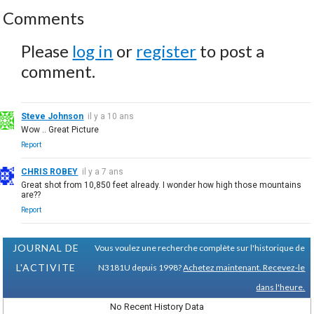
Comments
Please
log in
or
register
to post a
comment.
Steve Johnson
il y a 10 ans
Wow .. Great Picture
Report
CHRIS ROBEY
il y a 7 ans
Great shot from 10,850 feet already. I wonder how high those mountains
are??
Report
JOURNAL DE
Vous voulez une recherche complète sur l'historique de
L'ACTIVITE
N3181U depuis 1998?
Achetez maintenant. Recevez-le
dans l'heure.
No Recent History Data