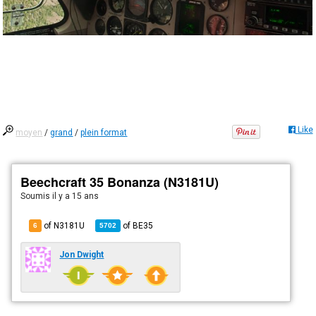
Like
moyen
/
grand
/
plein format
Beechcraft 35 Bonanza (N3181U)
Soumis
il y a 15 ans
of N3181U
of
BE35
6
5702
Jon Dwight