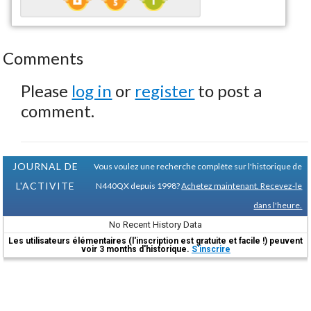
Comments
Please
log in
or
register
to post a
comment.
JOURNAL DE
Vous voulez une recherche complète sur l'historique de
L'ACTIVITE
N440QX depuis 1998?
Achetez maintenant. Recevez-le
dans l'heure.
No Recent History Data
Les utilisateurs élémentaires (l'inscription est gratuite et facile !) peuvent
voir 3 months d'historique.
S'inscrire