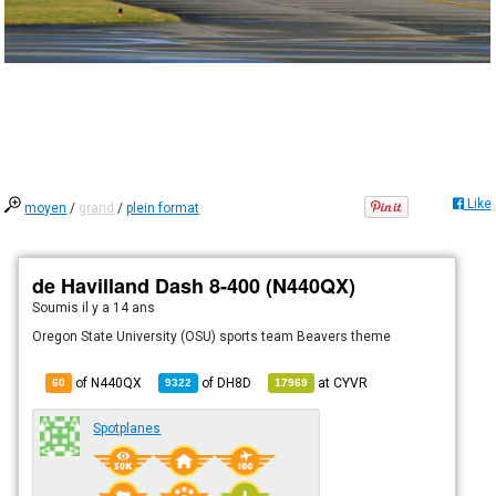
Like
moyen
/
grand
/
plein format
de Havilland Dash 8-400 (N440QX)
Soumis
il y a 14 ans
Oregon State University (OSU) sports team Beavers theme
of N440QX
of
DH8D
at
CYVR
60
9322
17969
Spotplanes