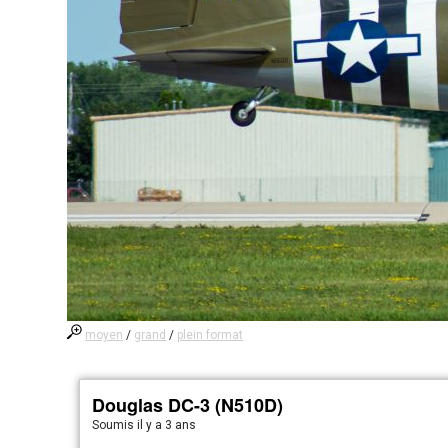
moyen
/
grand
/
plein format
Douglas DC-3 (N510D)
Soumis
il y a 3 ans