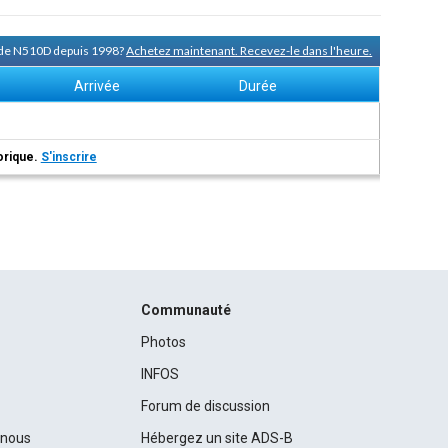
e de N510D depuis 1998?
Achetez maintenant. Recevez-le dans l'heure.
Arrivée
Durée
torique.
S'inscrire
Communauté
Photos
INFOS
Forum de discussion
c nous
Hébergez un site ADS-B