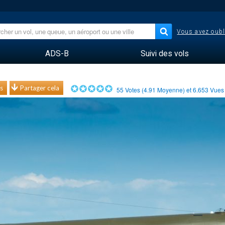
Vous avez oubl
ADS-B
Suivi des vols
s
Partager cela
55
Votes (
4.91
Moyenne) et
6.653
Vue