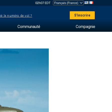
02h07 EDT
S'inscrire
ié le numéro de vol ?
Communauté
Compagnie
s