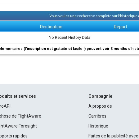
Vous voulez une recherche complète sur l'historiqu
Destination
Départ
No Recent History Data
élémentaires (l'inscription est gratuite et facile !) peuvent voir 3 months d'his
oduits et services
Compagnie
roAPI
A propos de
rehose de FlightAware
Carrières
ightAware Foresight
Historique
pports rapides
Faites de la publicité ave