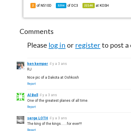
of N510D
of
DC3
at
KOSH
2
3204
22146
Comments
Please
log in
or
register
to post a
ken kemper
il y a 3 ans
RJ
Nice pic of a Dakota at Oshkosh
Report
Al Bell
il y a 3 ans
One of the greatest planes of all time.
Report
serge LOTH
il y a 3 ans
The king of the kings.......for ever!!!
Report