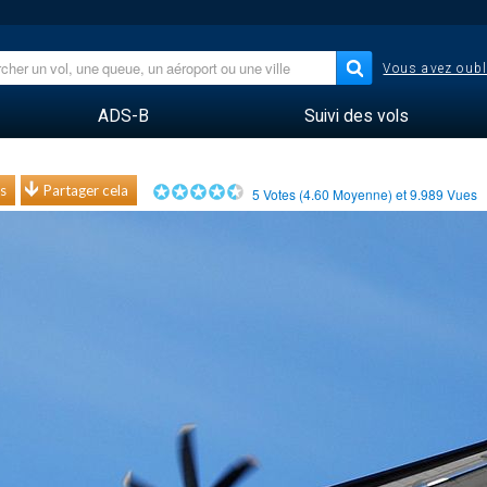
Vous avez oubl
ADS-B
Suivi des vols
s
Partager cela
5
Votes (
4.60
Moyenne) et
9.989
Vues