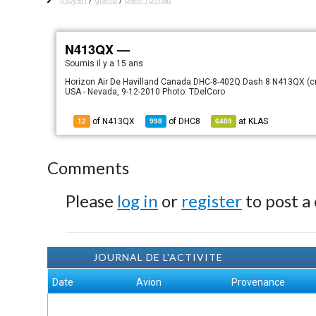
moyen
/
grand
/
plein format
N413QX —
Soumis
il y a 15 ans
Horizon Air De Havilland Canada DHC-8-402Q Dash 8 N413QX (cn
USA - Nevada, 9-12-2010 Photo: TDelCoro
of N413QX
of
DHC8
at
KLAS
12
998
6409
Comments
Please
log in
or
register
to post a
JOURNAL DE L'ACTIVITE
Date
Avion
Provenance