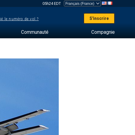
05h24 EDT
S'inscrire
ié le numéro de vol ?
Communauté
Compagnie