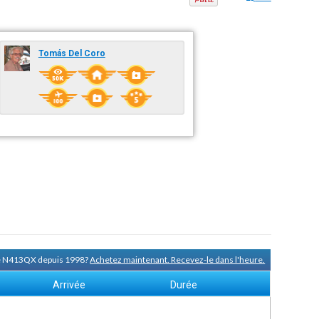
Tomás Del Coro
de N413QX depuis 1998?
Achetez maintenant. Recevez-le dans l'heure.
Arrivée
Durée