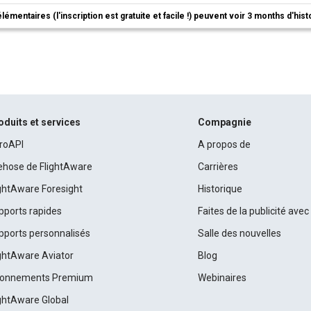
élémentaires (l'inscription est gratuite et facile !) peuvent voir 3 months d'his
oduits et services
Compagnie
roAPI
A propos de
rehose de FlightAware
Carrières
ightAware Foresight
Historique
pports rapides
Faites de la publicité ave
pports personnalisés
Salle des nouvelles
ightAware Aviator
Blog
onnements Premium
Webinaires
ightAware Global