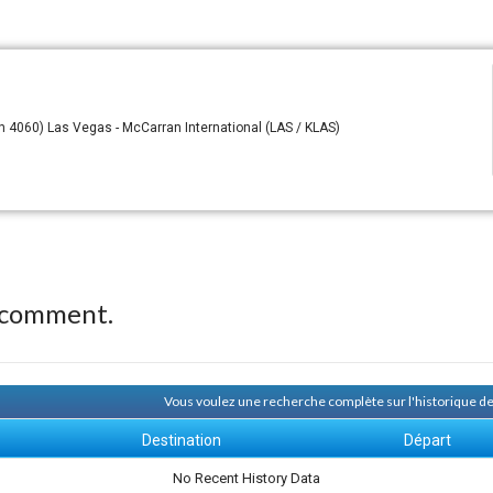
 4060) Las Vegas - McCarran International (LAS / KLAS)
 comment.
Vous voulez une recherche complète sur l'historique 
Destination
Départ
No Recent History Data