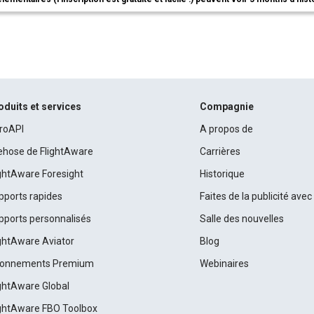
oduits et services
Compagnie
roAPI
A propos de
rehose de FlightAware
Carrières
ightAware Foresight
Historique
pports rapides
Faites de la publicité ave
pports personnalisés
Salle des nouvelles
ightAware Aviator
Blog
onnements Premium
Webinaires
ightAware Global
ightAware FBO Toolbox