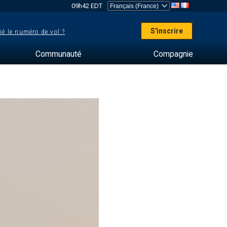
09h42 EDT
S'inscrire
ié le numéro de vol ?
Communauté
Compagnie