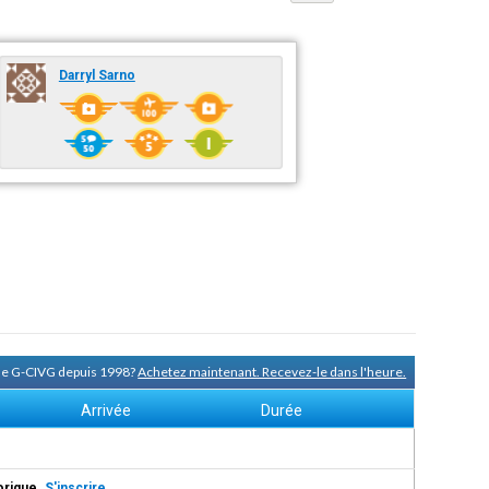
Darryl Sarno
 de G-CIVG depuis 1998?
Achetez maintenant. Recevez-le dans l'heure.
Arrivée
Durée
torique.
S'inscrire