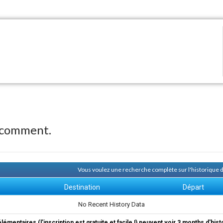
 comment.
Vous voulez une recherche complète sur l'historique
Destination
Départ
No Recent History Data
élémentaires (l'inscription est gratuite et facile !) peuvent voir 3 months d'his