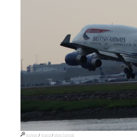
moyen
/
grand
/
plein format