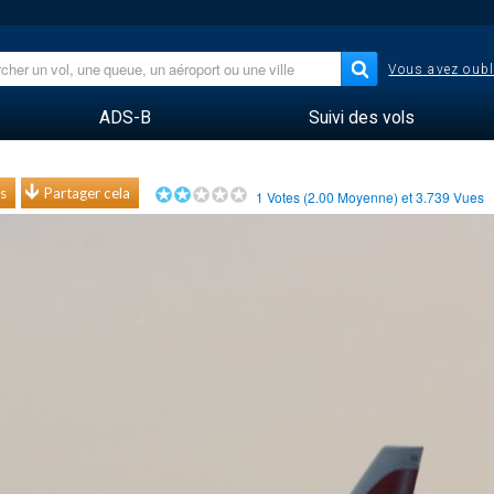
Vous avez oubl
ADS-B
Suivi des vols
s
Partager cela
1
Votes (
2.00
Moyenne) et
3.739
Vues