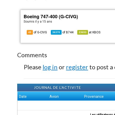
Boeing 747-400 (G-CIVG)
Soumis
il y a 15 ans
of G-CIVG
of
B744
at
KBOS
49
36370
23653
Comments
Please
log in
or
register
to post a
JOURNAL DE L'ACTIVITE
Date
Avion
Provenance
Les utilisateurs 