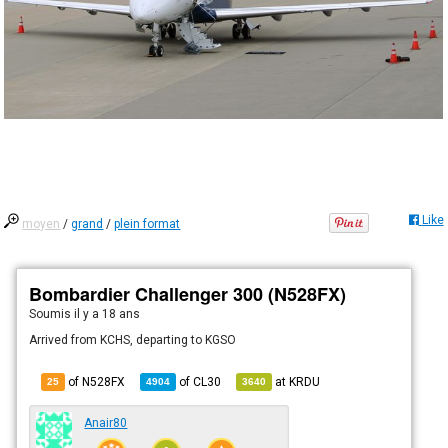
Like
moyen
/
grand
/
plein format
Bombardier Challenger 300 (N528FX)
Soumis
il y a 18 ans
Arrived from KCHS, departing to KGSO
of N528FX
of
CL30
at
KRDU
25
4904
3640
Anair80