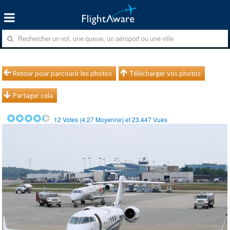
Retour pour parcourir les photos
Télécharger vos photos
Partager cela
12
Votes (
4.27
Moyenne) et
23.447
Vues