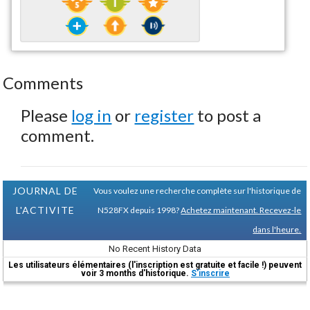
Comments
Please
log in
or
register
to post a
comment.
JOURNAL DE
Vous voulez une recherche complète sur l'historique de
L'ACTIVITE
N528FX depuis 1998?
Achetez maintenant. Recevez-le
dans l'heure.
No Recent History Data
Les utilisateurs élémentaires (l'inscription est gratuite et facile !) peuvent
voir 3 months d'historique.
S'inscrire