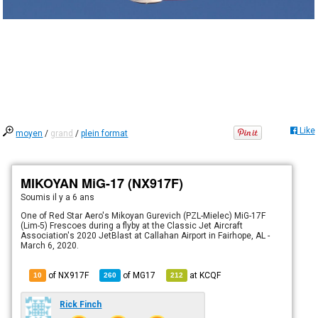
Like
moyen
/
grand
/
plein format
MIKOYAN MiG-17 (NX917F)
Soumis
il y a 6 ans
One of Red Star Aero's Mikoyan Gurevich (PZL-Mielec) MiG-17F
(Lim-5) Frescoes during a flyby at the Classic Jet Aircraft
Association's 2020 JetBlast at Callahan Airport in Fairhope, AL -
March 6, 2020.
of NX917F
of
MG17
at
KCQF
10
260
212
Rick Finch