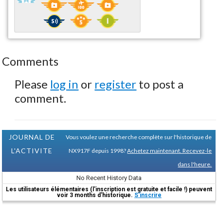
Comments
Please
log in
or
register
to post a
comment.
JOURNAL DE
Vous voulez une recherche complète sur l'historique de
L'ACTIVITE
NX917F depuis 1998?
Achetez maintenant. Recevez-le
dans l'heure.
No Recent History Data
Les utilisateurs élémentaires (l'inscription est gratuite et facile !) peuvent
voir 3 months d'historique.
S'inscrire