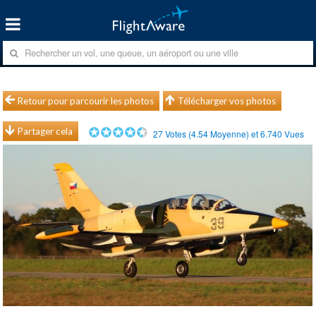
Retour pour parcourir les photos
Télécharger vos photos
Partager cela
27
Votes (
4.54
Moyenne) et
6.740
Vues