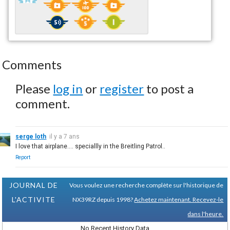
Comments
Please
log in
or
register
to post a
comment.
serge loth
il y a 7 ans
I love that airplane.... speciallly in the Breitling Patrol..
Report
JOURNAL DE
Vous voulez une recherche complète sur l'historique de
L'ACTIVITE
NX39RZ depuis 1998?
Achetez maintenant. Recevez-le
dans l'heure.
No Recent History Data