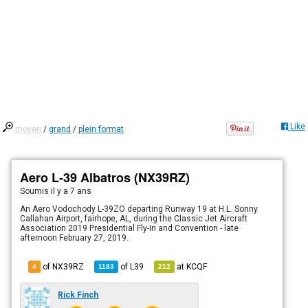
Like
moyen
/
grand
/
plein format
Aero L-39 Albatros (NX39RZ)
Soumis
il y a 7 ans
An Aero Vodochody L-39ZO departing Runway 19 at H.L. Sonny
Callahan Airport, fairhope, AL, during the Classic Jet Aircraft
Association 2019 Presidential Fly-In and Convention - late
afternoon February 27, 2019.
of NX39RZ
of
L39
at
KCQF
4
1183
212
Rick Finch