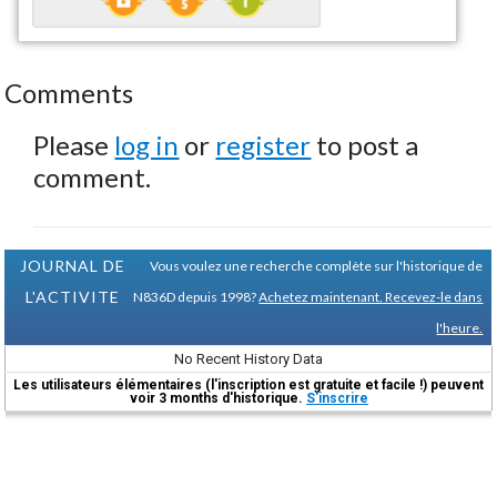
Comments
Please
log in
or
register
to post a
comment.
JOURNAL DE
Vous voulez une recherche complète sur l'historique de
L'ACTIVITE
N836D depuis 1998?
Achetez maintenant. Recevez-le dans
l'heure.
No Recent History Data
Les utilisateurs élémentaires (l'inscription est gratuite et facile !) peuvent
voir 3 months d'historique.
S'inscrire