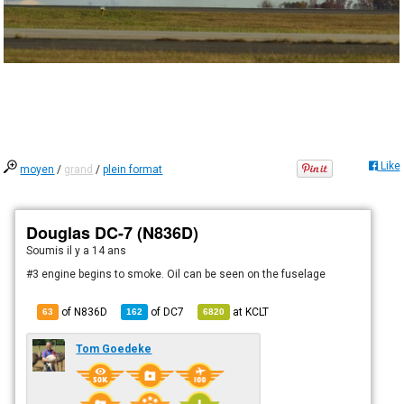
Like
moyen
/
grand
/
plein format
Douglas DC-7 (N836D)
Soumis
il y a 14 ans
#3 engine begins to smoke. Oil can be seen on the fuselage
of N836D
of
DC7
at
KCLT
63
162
6820
Tom Goedeke