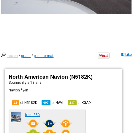
Like
moyen
/
grand
/
plein format
North American Navion (N5182K)
Soumis
il y a 13 ans
Navion fly-in
of N5182K
of
NAVI
at
KGAD
19
697
237
blake850