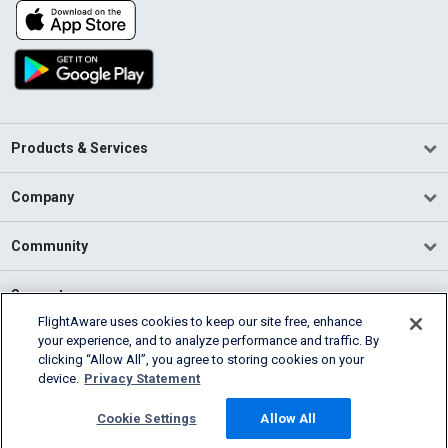
Products & Services
Company
Community
Support
FlightAware uses cookies to keep our site free, enhance
your experience, and to analyze performance and traffic. By
English (USA)
clicking “Allow All”, you agree to storing cookies on your
2026 FlightAware
device.
Privacy Statement
Terms of Use
Privacy
Cookie Settings
Cookie Settings
Allow All