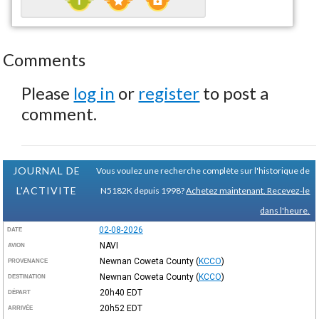
Comments
Please
log in
or
register
to post a
comment.
JOURNAL DE
Vous voulez une recherche complète sur l'historique de
L'ACTIVITE
N5182K depuis 1998?
Achetez maintenant. Recevez-le
dans l'heure.
02-08-2026
DATE
NAVI
AVION
Newnan Coweta County
(
KCCO
)
PROVENANCE
Newnan Coweta County
(
KCCO
)
DESTINATION
20h40
EDT
DÉPART
20h52
EDT
ARRIVÉE