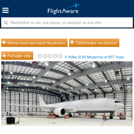
Retour pour parcourir les photos
Télécharger vos photos
Partager cela
0
Votes (
0.00
Moyenne) et
907
Vues