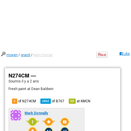
Like
moyen
/
grand
/
plein format
N274CM —
Soumis
il y a 2 ans
Fresh paint at Dean Baldwin
of N274CM
of
B767
at
KMCN
2
2862
59
Mark Donnally