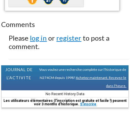
Comments
Please
log in
or
register
to post a
comment.
JOURNAL DE
Vous voulez une recherche complète sur l'historique de
L'ACTIVITE
N274CM depuis 1998?
Achetez maintenant. Recevez-le
dans l'heure.
No Recent History Data
Les utilisateurs élémentaires (l'inscription est gratuite et facile !) peuvent
voir 3 months d'historique.
S'inscrire