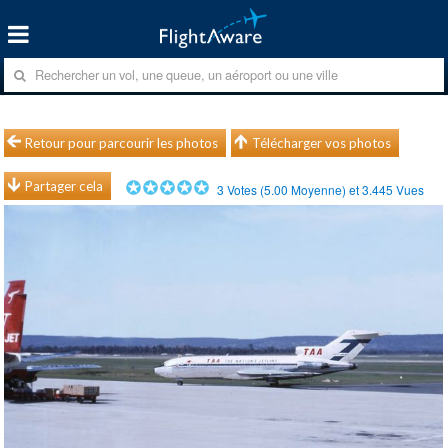
Retour pour parcourir les photos
Télécharger vos photos
Partager cela
3
Votes (
5.00
Moyenne) et
3.445
Vues