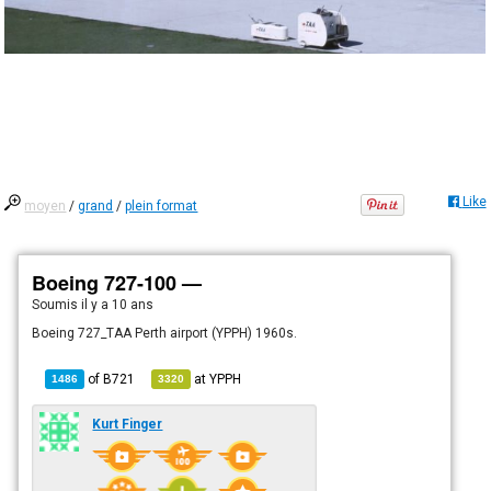
Like
moyen
/
grand
/
plein format
Boeing 727-100 —
Soumis
il y a 10 ans
Boeing 727_TAA Perth airport (YPPH) 1960s.
of
B721
at
YPPH
1486
3320
Kurt Finger