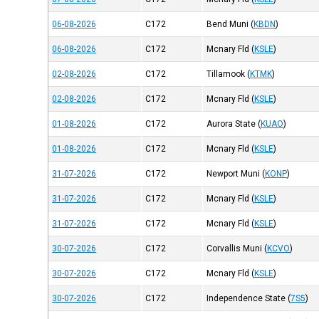
06-08-2026
C172
Bend Muni
(
KBDN
)
06-08-2026
C172
Mcnary Fld
(
KSLE
)
02-08-2026
C172
Tillamook
(
KTMK
)
02-08-2026
C172
Mcnary Fld
(
KSLE
)
01-08-2026
C172
Aurora State
(
KUAO
)
01-08-2026
C172
Mcnary Fld
(
KSLE
)
31-07-2026
C172
Newport Muni
(
KONP
)
31-07-2026
C172
Mcnary Fld
(
KSLE
)
31-07-2026
C172
Mcnary Fld
(
KSLE
)
30-07-2026
C172
Corvallis Muni
(
KCVO
)
30-07-2026
C172
Mcnary Fld
(
KSLE
)
30-07-2026
C172
Independence State
(
7S5
)