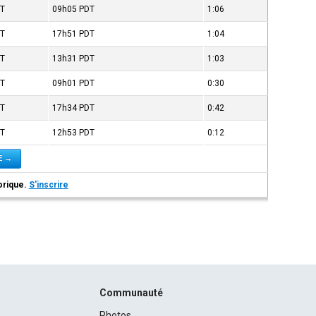
T
09h05
PDT
1:06
T
17h51
PDT
1:04
T
13h31
PDT
1:03
T
09h01
PDT
0:30
T
17h34
PDT
0:42
T
12h53
PDT
0:12
4E →
torique.
S'inscrire
Communauté
Photos