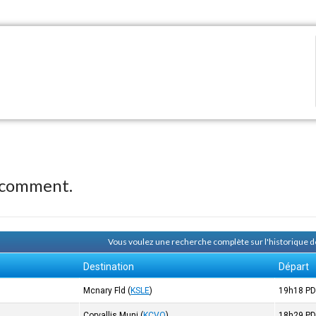
 comment.
Vous voulez une recherche complète sur l'historique
Destination
Départ
Mcnary Fld
(
KSLE
)
19h18
PD
Corvallis Muni
(
KCVO
)
18h29
PD