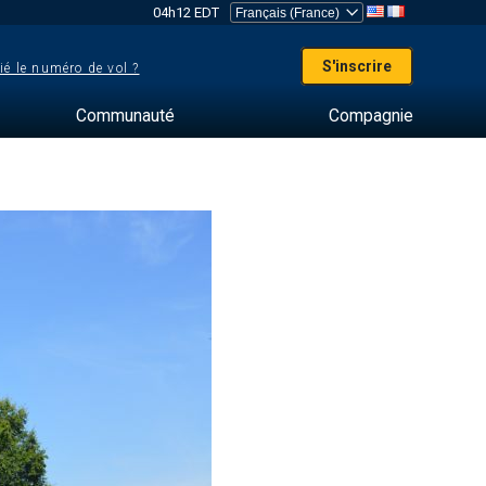
04h12 EDT
S'inscrire
ié le numéro de vol ?
Communauté
Compagnie