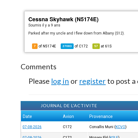
Cessna Skyhawk (N5174E)
Soumis
il y a 9 ans
Parked after my uncle and I flew down from Albany (S12).
of N5174E
of
C172
at
61S
7
27083
57
Comments
Please
log in
or
register
to post a
JOURNAL DE L'ACTIVITE
Date
Avion
Provenance
07-08-2026
C172
Corvallis Muni
(
KCVO
)
07-08-2026
C172
Mcnary Fld
(
KSLE
)