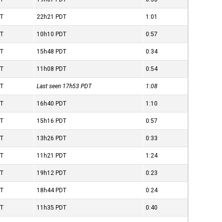
T
22h21
PDT
1:01
T
10h10
PDT
0:57
T
15h48
PDT
0:34
T
11h08
PDT
0:54
T
Last seen 17h53
PDT
1:08
T
16h40
PDT
1:10
T
15h16
PDT
0:57
T
13h26
PDT
0:33
T
11h21
PDT
1:24
T
19h12
PDT
0:23
T
18h44
PDT
0:24
T
11h35
PDT
0:40