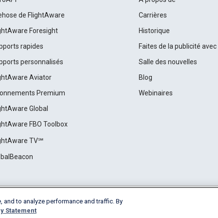
rehose de FlightAware
Carrières
ightAware Foresight
Historique
pports rapides
Faites de la publicité ave
pports personnalisés
Salle des nouvelles
ightAware Aviator
Blog
onnements Premium
Webinaires
ightAware Global
ightAware FBO Toolbox
ightAware TV℠
obalBeacon
, and to analyze performance and traffic. By
Cookie Settings
y Statement