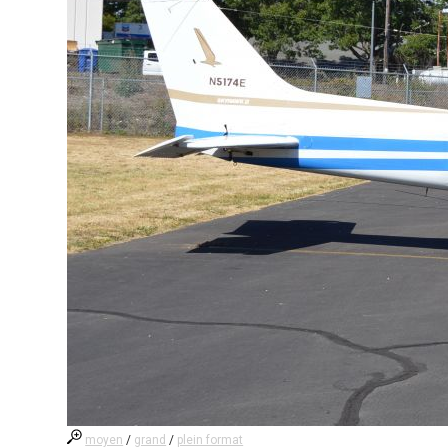
moyen
/
grand
/
plein format