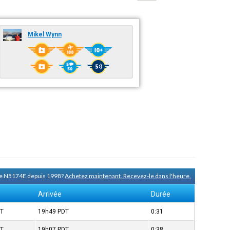
Mikel Wynn
 de N5174E depuis 1998?
Achetez maintenant. Recevez-le dans l'heure.
Arrivée
Durée
T
19h49
PDT
0:31
T
19h07
PDT
0:38