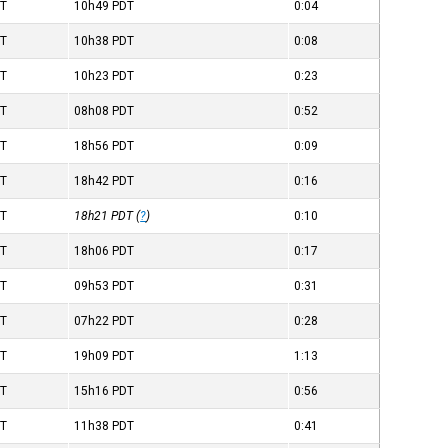
T
10h49
PDT
0:04
T
10h38
PDT
0:08
T
10h23
PDT
0:23
T
08h08
PDT
0:52
T
18h56
PDT
0:09
T
18h42
PDT
0:16
T
18h21
PDT
(
?
)
0:10
T
18h06
PDT
0:17
T
09h53
PDT
0:31
T
07h22
PDT
0:28
T
19h09
PDT
1:13
T
15h16
PDT
0:56
T
11h38
PDT
0:41