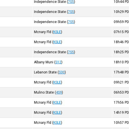
Independence State
(
7S5
)
10h44
PD
Independence State
(
7S5
)
10h29
PD
Independence State
(
7S5
)
09h59
PD
Mcnary Fld
(
KSLE
)
07h15
PD
Mcnary Fld
(
KSLE
)
18h46
PD
Independence State
(
7S5
)
18h25
PD
Albany Muni
(
S12
)
18h10
PD
Lebanon State
(
S30
)
17h48
PD
Mcnary Fld
(
KSLE
)
09h21
PD
Mulino State
(
4S9
)
06h53
PD
Mcnary Fld
(
KSLE
)
17h56
PD
Mcnary Fld
(
KSLE
)
14h19
PD
Mcnary Fld
(
KSLE
)
10h57
PD