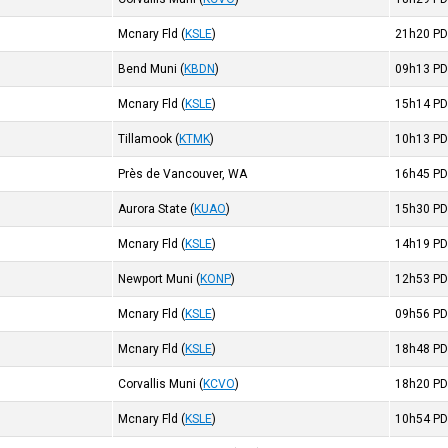
Mcnary Fld
(
KSLE
)
21h20
PD
Bend Muni
(
KBDN
)
09h13
PD
Mcnary Fld
(
KSLE
)
15h14
PD
Tillamook
(
KTMK
)
10h13
PD
Près de Vancouver, WA
16h45
PD
Aurora State
(
KUAO
)
15h30
PD
Mcnary Fld
(
KSLE
)
14h19
PD
Newport Muni
(
KONP
)
12h53
PD
Mcnary Fld
(
KSLE
)
09h56
PD
Mcnary Fld
(
KSLE
)
18h48
PD
Corvallis Muni
(
KCVO
)
18h20
PD
Mcnary Fld
(
KSLE
)
10h54
PD