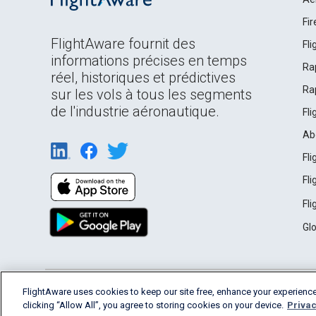
Fi
FlightAware fournit des
Fl
informations précises en temps
Ra
réel, historiques et prédictives
Ra
sur les vols à tous les segments
de l'industrie aéronautique.
Fl
Ab
Fl
Fl
Fl
Gl
English (USA)
FlightAware uses cookies to keep our site free, enhance your experience
2026 FlightAware
Terms of Use
Privacy
clicking “Allow All”, you agree to storing cookies on your device.
Privac