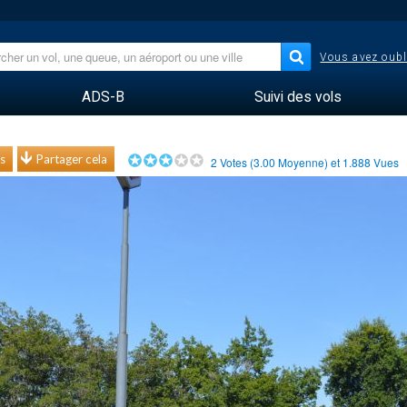
Vous avez oubl
ADS-B
Suivi des vols
s
Partager cela
2
Votes (
3.00
Moyenne) et
1.888
Vues