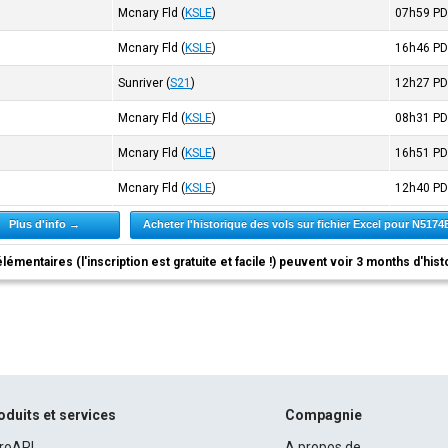
Mcnary Fld
(
KSLE
)
07h59
PD
Mcnary Fld
(
KSLE
)
16h46
PD
Sunriver
(
S21
)
12h27
PD
Mcnary Fld
(
KSLE
)
08h31
PD
Mcnary Fld
(
KSLE
)
16h51
PD
Mcnary Fld
(
KSLE
)
12h40
PD
Plus d'info →
Acheter l'historique des vols sur fichier Excel pour N517
élémentaires (l'inscription est gratuite et facile !) peuvent voir 3 months d'his
oduits et services
Compagnie
roAPI
A propos de