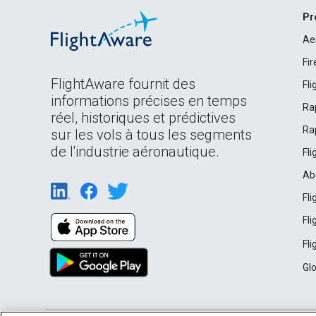
Pr
Ae
Fi
FlightAware fournit des
Fl
informations précises en temps
Ra
réel, historiques et prédictives
Ra
sur les vols à tous les segments
de l'industrie aéronautique.
Fl
Ab
Fl
Fl
Fl
Gl