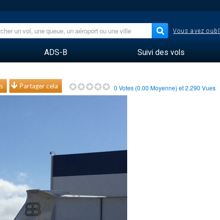
Vous avez oubl
ADS-B
Suivi des vols
s
Partager cela
0
Votes (
0.00
Moyenne) et
2.290
Vues