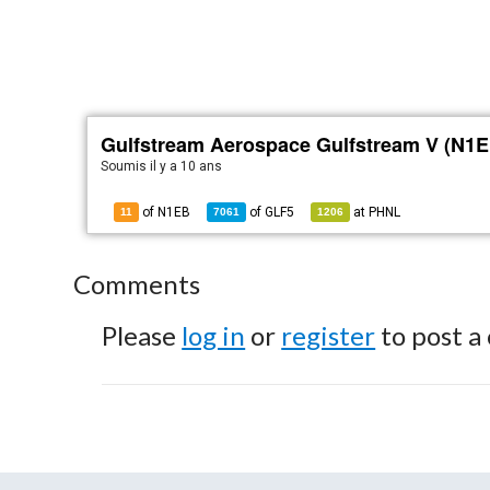
Gulfstream Aerospace Gulfstream V (N1E
Soumis
il y a 10 ans
of N1EB
of
GLF5
at
PHNL
11
7061
1206
Comments
Please
log in
or
register
to post a