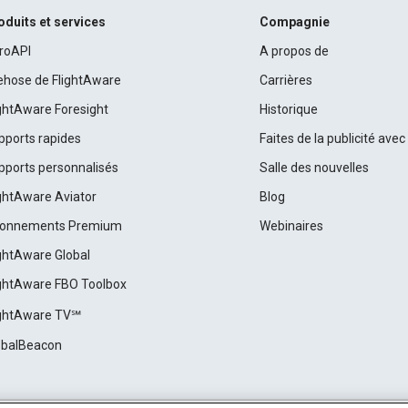
oduits et services
Compagnie
roAPI
A propos de
rehose de FlightAware
Carrières
ightAware Foresight
Historique
pports rapides
Faites de la publicité ave
pports personnalisés
Salle des nouvelles
ightAware Aviator
Blog
onnements Premium
Webinaires
ightAware Global
ightAware FBO Toolbox
ightAware TV℠
obalBeacon