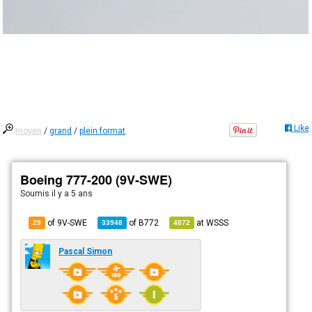
Like
moyen
/
grand
/
plein format
Boeing 777-200 (9V-SWE)
Soumis
il y a 5 ans
of 9V-SWE
of
B772
at
WSSS
29
33948
4872
Pascal Simon