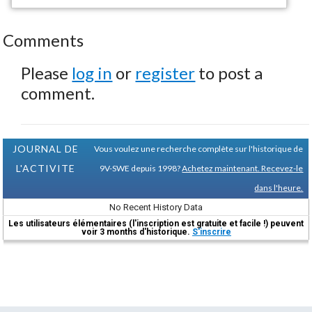
Comments
Please
log in
or
register
to post a
comment.
JOURNAL DE
Vous voulez une recherche complète sur l'historique de
L'ACTIVITE
9V-SWE depuis 1998?
Achetez maintenant. Recevez-le
dans l'heure.
No Recent History Data
Les utilisateurs élémentaires (l'inscription est gratuite et facile !) peuvent
voir 3 months d'historique.
S'inscrire