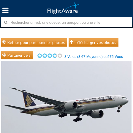
Retour pour parcourir les photos
Télécharger vos photos
Partager cela
3
Votes (
3.67
Moyenne) et
575
Vues