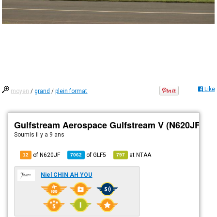
Like
moyen
/
grand
/
plein format
Gulfstream Aerospace Gulfstream V (N620JF)
Soumis
il y a 9 ans
of N620JF
of
GLF5
at
NTAA
12
7062
797
Niel CHIN AH YOU