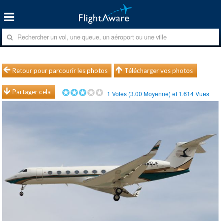
Retour pour parcourir les photos
Télécharger vos photos
Partager cela
1
Votes (
3.00
Moyenne) et
1.614
Vues