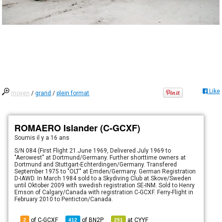
Like
moyen
/
grand
/
plein format
ROMAERO Islander (C-GCXF)
Soumis
il y a 16 ans
S/N 084 (First Flight 21.June 1969, Delivered July 1969 to
"Aerowest" at Dortmund/Germany. Further shorttime owners at
Dortmund and Stuttgart-Echterdingen/Germany. Transfered
September 1975 to "OLT" at Emden/Germany. German Registration
D-IAWD. In March 1984 sold to a Skydiving Club at Skove/Sweden
until Oktober 2009 with swedish registration SE-INM. Sold to Henry
Emson of Calgary/Canada with registration C-GCXF. Ferry-Flight in
February 2010 to Penticton/Canada.
of C-GCXF
of
BN2P
at
CYYF
2
412
251