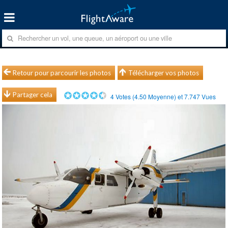
Retour pour parcourir les photos
Télécharger vos photos
Partager cela
4
Votes (
4.50
Moyenne) et
7.747
Vues