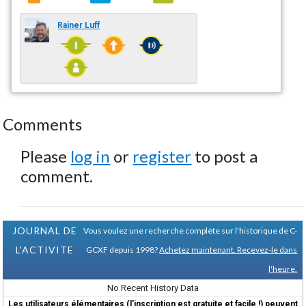
Rainer Luff
Comments
Please
log in
or
register
to post a
comment.
JOURNAL DE
Vous voulez une recherche complète sur l'historique de C-
L'ACTIVITE
GCXF depuis 1998?
Achetez maintenant. Recevez-le dans
l'heure.
No Recent History Data
Les utilisateurs élémentaires (l'inscription est gratuite et facile !) peuvent