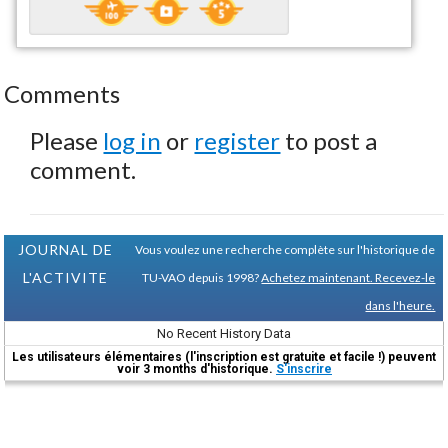
Comments
Please
log in
or
register
to post a
comment.
JOURNAL DE
Vous voulez une recherche complète sur l'historique de
L'ACTIVITE
TU-VAO depuis 1998?
Achetez maintenant. Recevez-le
dans l'heure.
No Recent History Data
Les utilisateurs élémentaires (l'inscription est gratuite et facile !) peuvent
voir 3 months d'historique.
S'inscrire