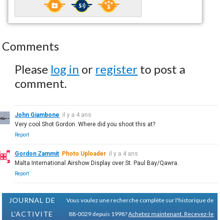
Comments
Please
log in
or
register
to post a
comment.
John Giambone
il y a 4 ans
Very cool Shot Gordon. Where did you shoot this at?
Report
Gordon Zammit
Photo Uploader
il y a 4 ans
Malta International Airshow Display over St. Paul Bay/Qawra.
Report
JOURNAL DE
Vous voulez une recherche complète sur l'historique de
L'ACTIVITE
88-0029 depuis 1998?
Achetez maintenant. Recevez-le