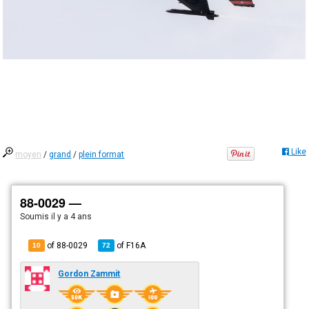
Like
moyen
/
grand
/
plein format
88-0029 —
Soumis
il y a 4 ans
of 88-0029
of
F16A
10
72
Gordon Zammit