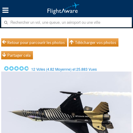
Retour pour parcourir les photos
Télécharger vos photos
Partager cela
12
Votes (
4.82
Moyenne) et
25.883
Vues