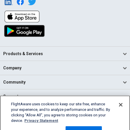
Products & Services
Company
Community
Support
FlightAware uses cookies to keep our site free, enhance
your experience, and to analyze performance and traffic. By
English (USA)
clicking “Allow All”, you agree to storing cookies on your
2026 FlightAware
device.
Privacy Statement
Terms of Use
Privacy
Cookie Settings