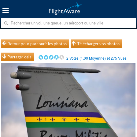
Retour pour parcourir les photos
Télécharger vos photos
Partager cela
2
Votes (
4.00
Moyenne) et
275
Vues