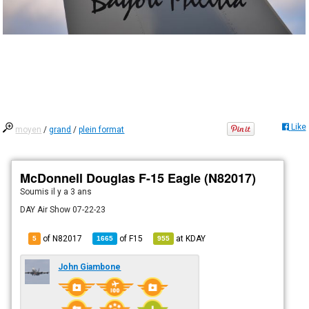
Like
moyen
/
grand
/
plein format
McDonnell Douglas F-15 Eagle (N82017)
Soumis
il y a 3 ans
DAY Air Show 07-22-23
of N82017
of
F15
at
KDAY
5
1665
955
John Giambone