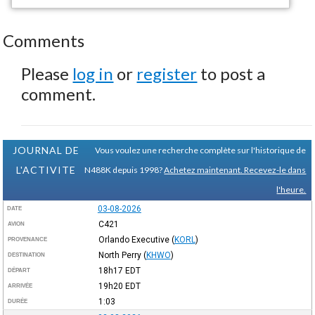
Comments
Please
log in
or
register
to post a
comment.
JOURNAL DE
Vous voulez une recherche complète sur l'historique de
L'ACTIVITE
N488K depuis 1998?
Achetez maintenant. Recevez-le dans
l'heure.
03-08-2026
DATE
C421
AVION
Orlando Executive
(
KORL
)
PROVENANCE
North Perry
(
KHWO
)
DESTINATION
18h17
EDT
DÉPART
19h20
EDT
ARRIVÉE
1:03
DURÉE