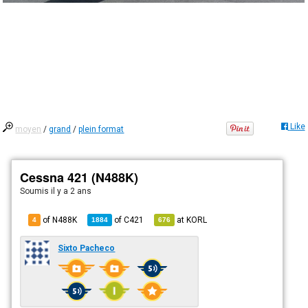
Like
moyen
/
grand
/
plein format
Cessna 421 (N488K)
Soumis
il y a 2 ans
of N488K
of
C421
at
KORL
4
1884
676
Sixto Pacheco