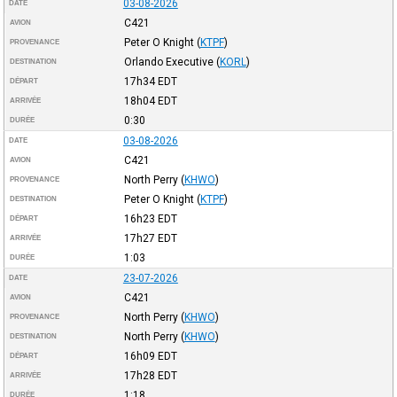
03-08-2026
DATE
C421
AVION
Peter O Knight
(
KTPF
)
PROVENANCE
Orlando Executive
(
KORL
)
DESTINATION
17h34
EDT
DÉPART
18h04
EDT
ARRIVÉE
0:30
DURÉE
03-08-2026
DATE
C421
AVION
North Perry
(
KHWO
)
PROVENANCE
Peter O Knight
(
KTPF
)
DESTINATION
16h23
EDT
DÉPART
17h27
EDT
ARRIVÉE
1:03
DURÉE
23-07-2026
DATE
C421
AVION
North Perry
(
KHWO
)
PROVENANCE
North Perry
(
KHWO
)
DESTINATION
16h09
EDT
DÉPART
17h28
EDT
ARRIVÉE
1:18
DURÉE