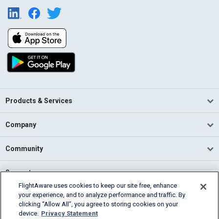
Products & Services
Company
Community
Support
FlightAware uses cookies to keep our site free, enhance
your experience, and to analyze performance and traffic. By
English (USA)
clicking “Allow All”, you agree to storing cookies on your
2026 FlightAware
device.
Privacy Statement