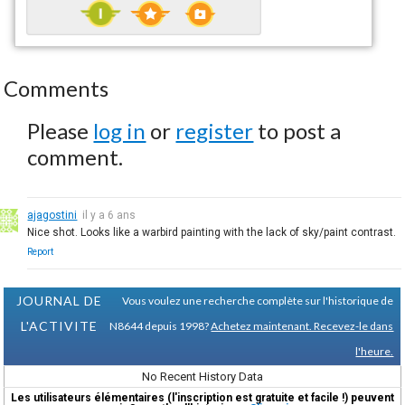
Comments
Please
log in
or
register
to post a
comment.
ajagostini
il y a 6 ans
Nice shot. Looks like a warbird painting with the lack of sky/paint contrast.
Report
JOURNAL DE
Vous voulez une recherche complète sur l'historique de
L'ACTIVITE
N8644 depuis 1998?
Achetez maintenant. Recevez-le dans
l'heure.
No Recent History Data
Les utilisateurs élémentaires (l'inscription est gratuite et facile !) peuvent