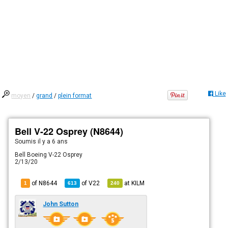
Like
moyen
/
grand
/
plein format
Bell V-22 Osprey (N8644)
Soumis
il y a 6 ans
Bell Boeing V-22 Osprey
2/13/20
of N8644
of
V22
at
KILM
1
613
240
John Sutton