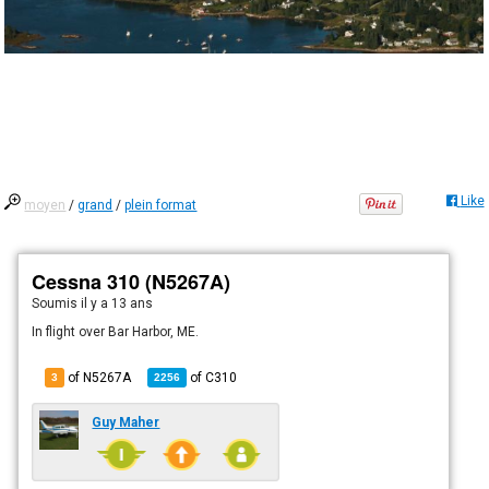
Like
moyen
/
grand
/
plein format
Cessna 310 (N5267A)
Soumis
il y a 13 ans
In flight over Bar Harbor, ME.
of N5267A
of
C310
3
2256
Guy Maher