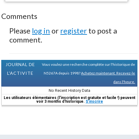
Comments
Please
log in
or
register
to post a
comment.
JOURNAL DE
Vous voulez une recherche complète sur l'historique de
L'ACTIVITE
N5267A depuis 1998?
Achetez maintenant. Recevez-le
dans l'heure.
No Recent History Data
Les utilisateurs élémentaires (l'inscription est gratuite et facile !) peuvent
voir 3 months d'historique.
S'inscrire