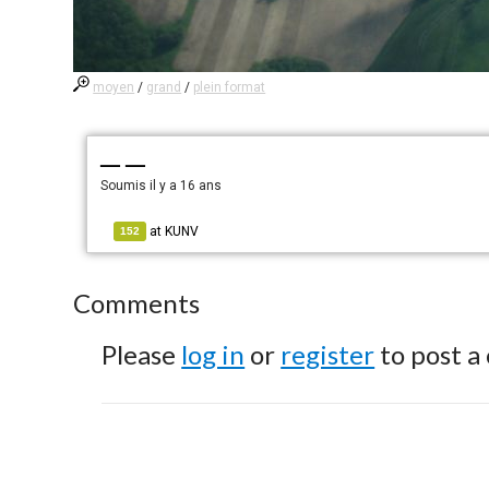
moyen
/
grand
/
plein format
— —
Soumis
il y a 16 ans
at
KUNV
152
Comments
Please
log in
or
register
to post a