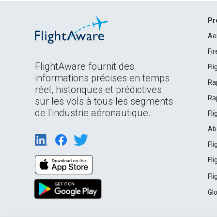
Pr
Ae
Fi
FlightAware fournit des
Fl
informations précises en temps
Ra
réel, historiques et prédictives
Ra
sur les vols à tous les segments
de l'industrie aéronautique.
Fl
Ab
Fl
Fl
Fl
Gl