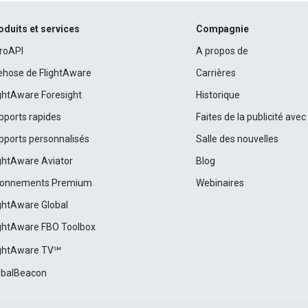
oduits et services
Compagnie
roAPI
A propos de
rehose de FlightAware
Carrières
ightAware Foresight
Historique
pports rapides
Faites de la publicité ave
pports personnalisés
Salle des nouvelles
ightAware Aviator
Blog
onnements Premium
Webinaires
ightAware Global
ightAware FBO Toolbox
ightAware TV℠
obalBeacon