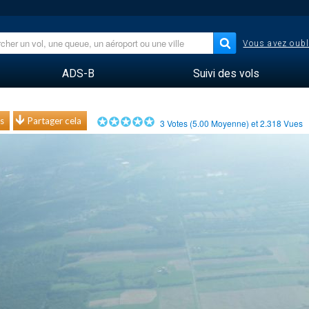
Vous avez oubl
ADS-B
Suivi des vols
s
Partager cela
3
Votes (
5.00
Moyenne) et
2.318
Vues