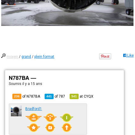
Like
moyen
/
grand
/
plein format
N787BA —
Soumis
il y a 15 ans
of N787BA
of
787
at
CYQX
236
441
541
Bradford1