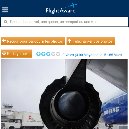
Retour pour parcourir les photos
Télécharger vos photos
Partager cela
2
Votes (
3.00
Moyenne) et
5.185
Vues