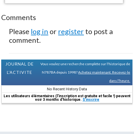
Comments
Please
log in
or
register
to post a
comment.
JOURNAL DE
Vous voulez une recherche complète sur l'historique de
L'ACTIVITE
N787BA depuis 1998?
Achetez maintenant. Recevez-le
dans l'heure.
No Recent History Data
Les utilisateurs élémentaires (l'inscription est gratuite et facile !) peuvent
voir 3 months d'historique.
S'inscrire