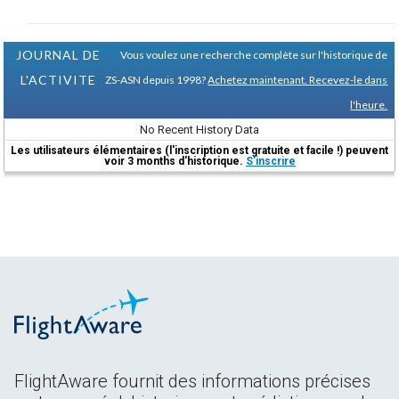
JOURNAL DE
Vous voulez une recherche complète sur l'historique de
L'ACTIVITE
ZS-ASN depuis 1998?
Achetez maintenant. Recevez-le dans
l'heure.
No Recent History Data
Les utilisateurs élémentaires (l'inscription est gratuite et facile !) peuvent
voir 3 months d'historique.
S'inscrire
FlightAware fournit des informations précises