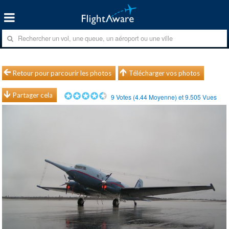
Retour pour parcourir les photos
Télécharger vos photos
Partager cela
9
Votes (
4.44
Moyenne) et
9.505
Vues