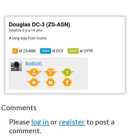
Douglas DC-3 (ZS-ASN)
Soumis
il y a 16 ans
A long way from home
of ZS-ASN
of
DC3
at
CYYR
9
3204
2308
Bradford1
Comments
Please
log in
or
register
to post a
comment.