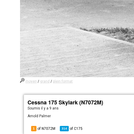
moyen
/
grand
/
plein format
Cessna 175 Skylark (N7072M)
Soumis
il y a 9 ans
Arnold Palmer
of N7072M
of
C175
1
314