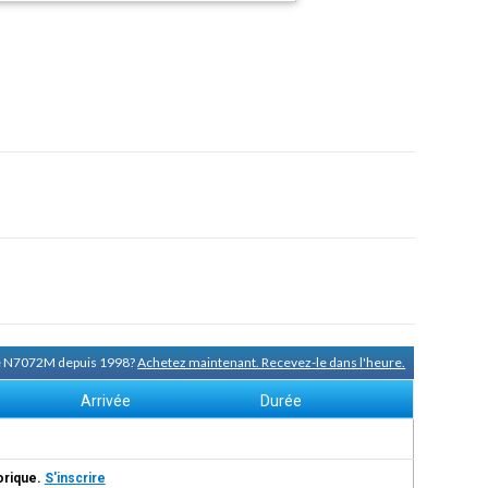
de N7072M depuis 1998?
Achetez maintenant. Recevez-le dans l'heure.
Arrivée
Durée
torique.
S'inscrire