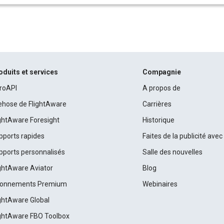
oduits et services
Compagnie
roAPI
A propos de
rehose de FlightAware
Carrières
ightAware Foresight
Historique
pports rapides
Faites de la publicité ave
pports personnalisés
Salle des nouvelles
ightAware Aviator
Blog
onnements Premium
Webinaires
ightAware Global
ightAware FBO Toolbox