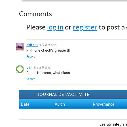
Comments
Please
log in
or
register
to post a
cliff731
il y a 9 ans
RIP... one of golf's greatest!!!
Report
c m
il y a 9 ans
Class. Heavens, what class.
Report
JOURNAL DE L'ACTIVITE
Date
Avion
Provenance
Les utilisateurs 