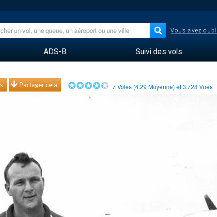
Vous avez oubl
ADS-B
Suivi des vols
s
Partager cela
7
Votes (
4.29
Moyenne) et
3.728
Vues