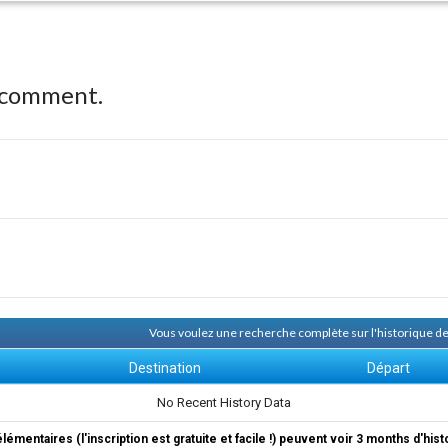
 comment.
Vous voulez une recherche complète sur l'historique 
Destination
Départ
No Recent History Data
élémentaires (l'inscription est gratuite et facile !) peuvent voir 3 months d'his