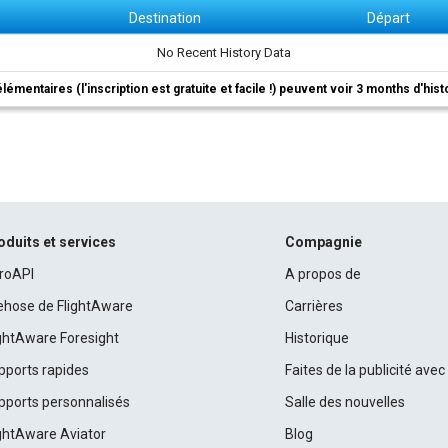
Destination
Départ
No Recent History Data
élémentaires (l'inscription est gratuite et facile !) peuvent voir 3 months d'his
oduits et services
Compagnie
roAPI
A propos de
rehose de FlightAware
Carrières
ightAware Foresight
Historique
pports rapides
Faites de la publicité ave
pports personnalisés
Salle des nouvelles
ightAware Aviator
Blog