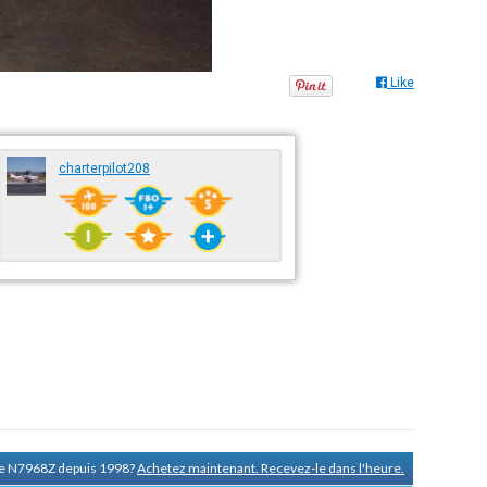
Like
charterpilot208
 de N7968Z depuis 1998?
Achetez maintenant. Recevez-le dans l'heure.