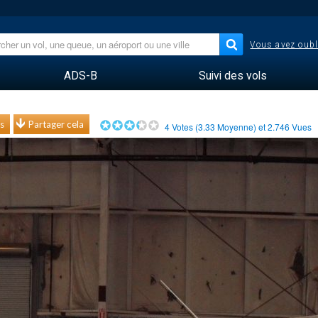
Vous avez oubl
ADS-B
Suivi des vols
s
Partager cela
4
Votes (
3.33
Moyenne) et
2.746
Vues