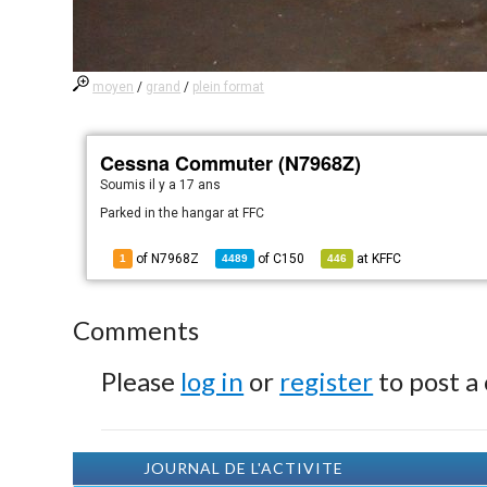
moyen
/
grand
/
plein format
Cessna Commuter (N7968Z)
Soumis
il y a 17 ans
Parked in the hangar at FFC
of N7968Z
of
C150
at
KFFC
1
4489
446
Comments
Please
log in
or
register
to post a
JOURNAL DE L'ACTIVITE