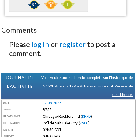
Comments
Please
log in
or
register
to post a
comment.
JOURNAL DE
Vous voulez une recherche complète sur l'historique de
L'ACTIVITE
N450UP depuis 1998?
Achetez maintenant. Recevez-le
dans l'heure.
07-08-2026
DATE
B752
AVION
Chicago/Rockford Intl
(
KRFD
)
PROVENANCE
Int'l de Salt Lake City
(
KSLC
)
DESTINATION
02h50
CDT
DÉPART
04h22
MDT
ARRIVÉE