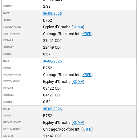
2:32
DURÉE
06-08-2026
DATE
B752
AVION
Eppley d'Omaha
(
KOMA
)
PROVENANCE
Chicago/Rockford Intl
(
KRFD
)
DESTINATION
21h51
CDT
DÉPART
22h49
CDT
ARRIVÉE
0:57
DURÉE
06-08-2026
DATE
B752
AVION
Chicago/Rockford Intl
(
KRFD
)
PROVENANCE
Eppley d'Omaha
(
KOMA
)
DESTINATION
03h22
CDT
DÉPART
04h21
CDT
ARRIVÉE
0:59
DURÉE
05-08-2026
DATE
B752
AVION
Eppley d'Omaha
(
KOMA
)
PROVENANCE
Chicago/Rockford Intl
(
KRFD
)
DESTINATION
21h47
CDT
DÉPART