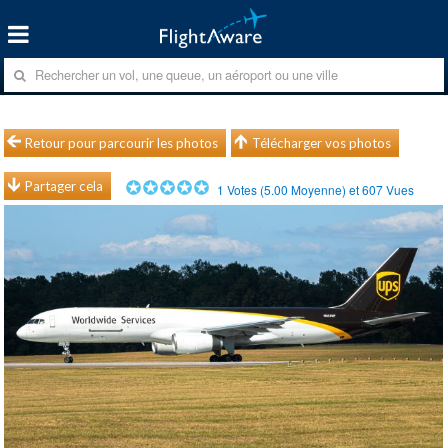
Retour pour parcourir les photos
Télécharger vos photos
Partager cela
1
Votes (
5.00
Moyenne) et
607
Vues