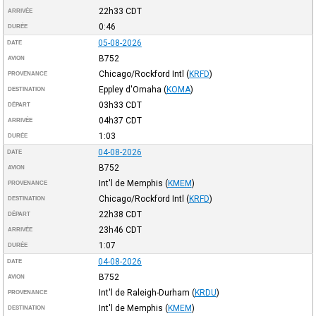
22h33
CDT
ARRIVÉE
0:46
DURÉE
05-08-2026
DATE
B752
AVION
Chicago/Rockford Intl
(
KRFD
)
PROVENANCE
Eppley d'Omaha
(
KOMA
)
DESTINATION
03h33
CDT
DÉPART
04h37
CDT
ARRIVÉE
1:03
DURÉE
04-08-2026
DATE
B752
AVION
Int'l de Memphis
(
KMEM
)
PROVENANCE
Chicago/Rockford Intl
(
KRFD
)
DESTINATION
22h38
CDT
DÉPART
23h46
CDT
ARRIVÉE
1:07
DURÉE
04-08-2026
DATE
B752
AVION
Int'l de Raleigh-Durham
(
KRDU
)
PROVENANCE
Int'l de Memphis
(
KMEM
)
DESTINATION