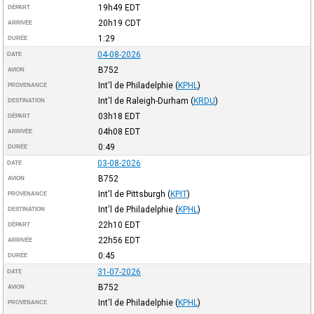
19h49
EDT
DÉPART
20h19
CDT
ARRIVÉE
1:29
DURÉE
04-08-2026
DATE
B752
AVION
Int'l de Philadelphie
(
KPHL
)
PROVENANCE
Int'l de Raleigh-Durham
(
KRDU
)
DESTINATION
03h18
EDT
DÉPART
04h08
EDT
ARRIVÉE
0:49
DURÉE
03-08-2026
DATE
B752
AVION
Int'l de Pittsburgh
(
KPIT
)
PROVENANCE
Int'l de Philadelphie
(
KPHL
)
DESTINATION
22h10
EDT
DÉPART
22h56
EDT
ARRIVÉE
0:45
DURÉE
31-07-2026
DATE
B752
AVION
Int'l de Philadelphie
(
KPHL
)
PROVENANCE