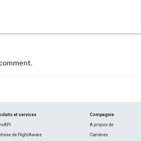
 comment.
oduits et services
Compagnie
roAPI
A propos de
rehose de FlightAware
Carrières