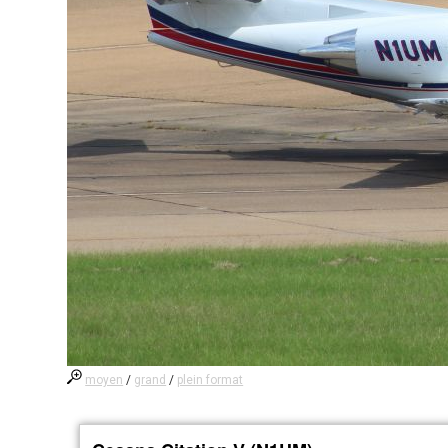
moyen
/
grand
/
plein format