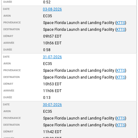
0:52
DURÉE
03-08-2026
DATE
EC35
AVION
Space Florida Launch and Landing Facility
(
KTTS
)
PROVENANCE
Space Florida Launch and Landing Facility
(
KTTS
)
DESTINATION
09h57
EDT
DÉPART
10h56
EDT
ARRIVÉE
0:58
DURÉE
31-07-2026
DATE
EC35
AVION
Space Florida Launch and Landing Facility
(
KTTS
)
PROVENANCE
Space Florida Launch and Landing Facility
(
KTTS
)
DESTINATION
10h53
EDT
DÉPART
11h06
EDT
ARRIVÉE
0:13
DURÉE
30-07-2026
DATE
EC35
AVION
Space Florida Launch and Landing Facility
(
KTTS
)
PROVENANCE
Space Florida Launch and Landing Facility
(
KTTS
)
DESTINATION
11h42
EDT
DÉPART