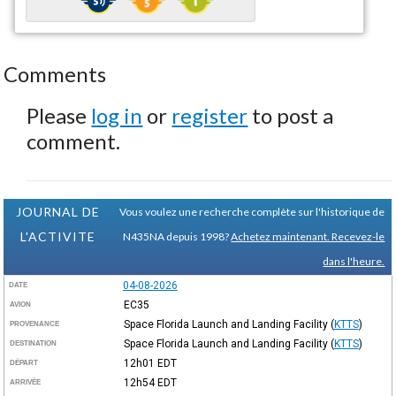
Comments
Please
log in
or
register
to post a
comment.
JOURNAL DE
Vous voulez une recherche complète sur l'historique de
L'ACTIVITE
N435NA depuis 1998?
Achetez maintenant. Recevez-le
dans l'heure.
04-08-2026
DATE
EC35
AVION
Space Florida Launch and Landing Facility
(
KTTS
)
PROVENANCE
Space Florida Launch and Landing Facility
(
KTTS
)
DESTINATION
12h01
EDT
DÉPART
12h54
EDT
ARRIVÉE