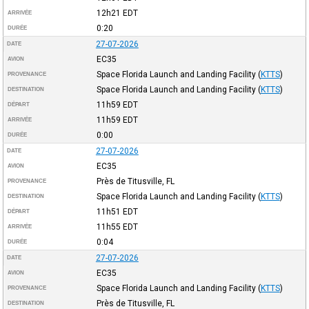
12h21
EDT
ARRIVÉE
0:20
DURÉE
27-07-2026
DATE
EC35
AVION
Space Florida Launch and Landing Facility
(
KTTS
)
PROVENANCE
Space Florida Launch and Landing Facility
(
KTTS
)
DESTINATION
11h59
EDT
DÉPART
11h59
EDT
ARRIVÉE
0:00
DURÉE
27-07-2026
DATE
EC35
AVION
Près de Titusville, FL
PROVENANCE
Space Florida Launch and Landing Facility
(
KTTS
)
DESTINATION
11h51
EDT
DÉPART
11h55
EDT
ARRIVÉE
0:04
DURÉE
27-07-2026
DATE
EC35
AVION
Space Florida Launch and Landing Facility
(
KTTS
)
PROVENANCE
Près de Titusville, FL
DESTINATION