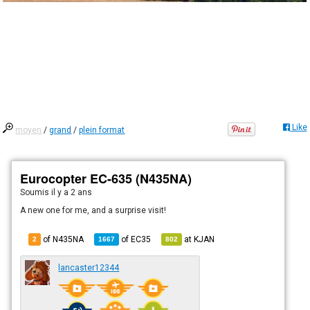
Like
moyen
/
grand
/
plein format
Eurocopter EC-635 (N435NA)
Soumis
il y a 2 ans
A new one for me, and a surprise visit!
of N435NA
of
EC35
at
KJAN
2
1667
802
lancaster12344