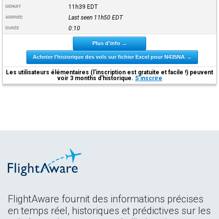
11h39
EDT
DÉPART
Last seen 11h50
EDT
ARRIVÉE
0:10
DURÉE
Plus d'info →
Acheter l'historique des vols sur fichier Excel pour N435NA →
Les utilisateurs élémentaires (l'inscription est gratuite et facile !) peuvent
voir 3 months d'historique.
S'inscrire
FlightAware fournit des informations précises
en temps réel, historiques et prédictives sur les